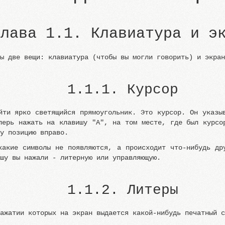
Глава 1.1. Клавиатура и э
мы две вещи: клавиатура (чтобы вы могли говорить) и экра
1.1.1. Курсор
йти ярко светящийся прямоугольник. Это курсор. Он указы
перь нажать на клавишу "А", на том месте, где был курсо
ну позицию вправо.
какие символы не появляются, а происходит что-нибудь др
ишу вы нажали - литерную или управляющую.
1.1.2. Литеры
нажатии которых на экран выдается какой-нибудь печатный 