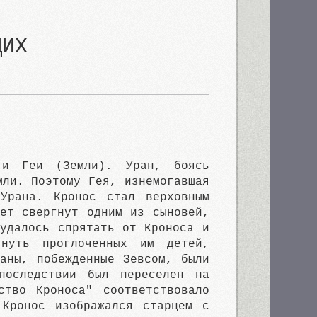
ЩИХ
 и Геи (Земли). Уран, боясь
мли. Поэтому Гея, изнемогавшая
 Урана. Кронос стал верховным
ет свергнут одним из сыновей,
удалось спрятать от Кроноса и
гнуть проглоченных им детей,
аны, побежденные Зевсом, были
последствии был переселен на
ство Кроноса" соответствовало
 Кронос изображался старцем с