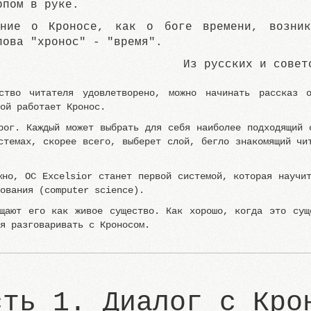
рпом в руке.
ение о Кроносе, как о боге времени, возник
лова "хронос" - "время".
Из русских и совет
тство читателя удовлетворено, можно начинать рассказ 
рой работает Кронос.
рог. Каждый может выбрать для себя наиболее подходящий 
стемах, скорее всего, выберет слой, бегло знакомящий чи
жно, ОС Excelsior станет первой системой, которая научи
рования (computer science).
ущают его как живое существо. Как хорошо, когда это сущ
ся разговаривать с Кроносом.
сть 1. Диалог с Кро