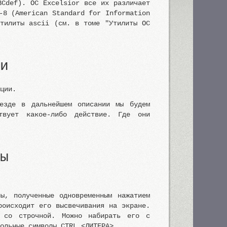
BCdef). ОС Excelsior все их различает
-8 (American Standard for Information
утилиты ascii (см. в томе "Утилиты ОС
и
кции.
езде в дальнейшем описании мы будем
ствует какое-либо действие. Где они
ы
ы, полученные одновременным нажатием
роисходит его высвечивания на экране.
и со строчной. Можно набирать его с
рольные символы CTRL_<ЛИТЕРА>.