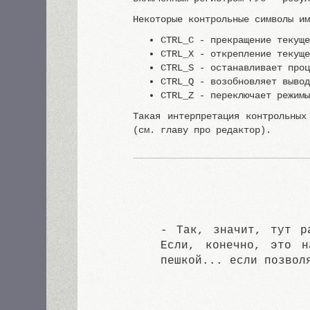
Некоторые контрольные символы и
CTRL_C - прекращение текущ
CTRL_X - открепление текущ
CTRL_S - останавливает про
CTRL_Q - возобновляет выво
CTRL_Z - переключает режим
Такая интерпретация контрольных
(см. главу про редактор).
- Так, значит, тут р
Если, конечно, это н
пешкой... если позвол