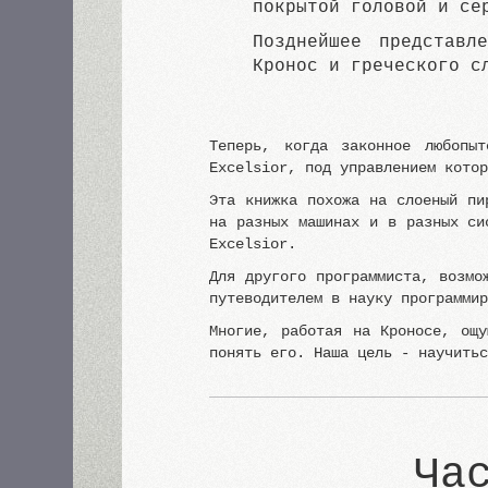
покрытой головой и се
Позднейшее представл
Кронос и греческого с
Теперь, когда законное любопы
Excelsior, под управлением кото
Эта книжка похожа на слоеный пи
на разных машинах и в разных си
Excelsior.
Для другого программиста, возмо
путеводителем в науку программи
Многие, работая на Кроносе, ощ
понять его. Наша цель - научить
Ча