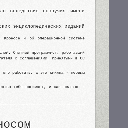
ло вследствие созвучия имени
ских энциклопедических изданий
о Кроносе и об операционной системе
слой. Опытный программист, работавший
тателя с соглашениями, принятыми в ОС
т его работать, а эта книжка - первым
ество тебя понимает, и как нелегко -
носом