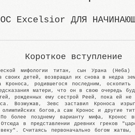
ОС Excelsior ДЛЯ НАЧИНАЮ
Короткое вступление
ческой мифологии титан, сын Урана (Неба)
з своих детей, возвращал их снова в недра зе
а Кроноса, родившегося последним, оскопить
едсказания матери, что он в свою очередь буд
тей, рожденных ему сестрой Реей, пока ей не 
вса. Возмужав, Зевс заставил Кроноса изры
 олимпийских богов,а сам Кронос и другие тит
По более позднему варианту мифа, Кронос в
 Отсюда в представлении древних греков "цар
 веку". Считаясь первоначально богом жатвы,