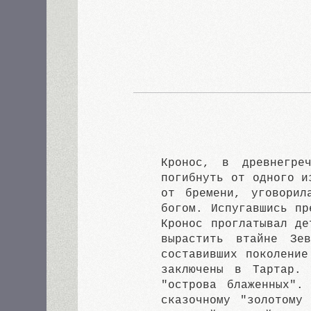
Кронос, в древнегре
погибнуть от одного и
от бремени, уговорил
богом. Испугавшись пр
Кронос проглатывал де
вырастить втайне Зе
составивших поколение
заключены в Тартар. 
"острова блаженных".
сказочному "золотому