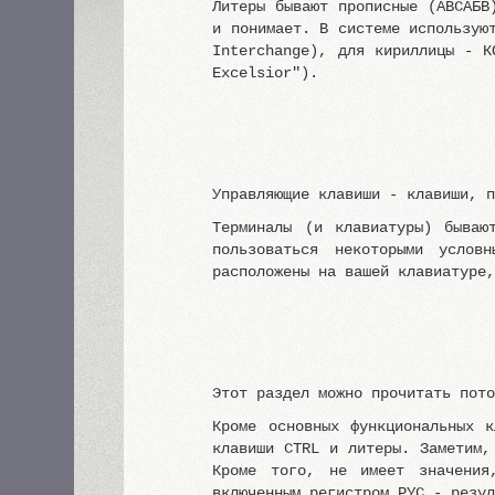
Литеры бывают прописные (ABCАБВ
и понимает. В системе использую
Interchange), для кириллицы - К
Excelsior").
Управляющие клавиши - клавиши, 
Терминалы (и клавиатуры) быва
пользоваться некоторыми услов
расположены на вашей клавиатуре
Этот раздел можно прочитать пот
Кроме основных функциональных 
клавиши CTRL и литеры. Заметим,
Кроме того, не имеет значения
включенным регистром РУС - резу