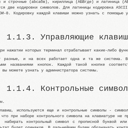
) и строчные (abcабв), кириллица (АБВгде) и латиница (A
тся две кодировки символов. Для латиницы кодировка ASCII
ОИ-8. Кодировку каждой клавиши можно узнать с помощью 
1.1.3. Управляющие клавиш
при нажатии которых терминал отрабатывает какие-либо фун
ют разные, и на всех работает одна и та же система. В
ными названиями кнопок. Каждой такой кнопке соответ
, вы можете узнать у администратора системы.
1.1.4. Контрольные символ
ом.
клавиш, используются еще и контрольные символы - символ
 что при наборе контрольного символа на клавиатуре не п
, набирать контрольный символ с прописной буквой ил
льтат будет одинаков. В дальнейшем будем обозначать конт