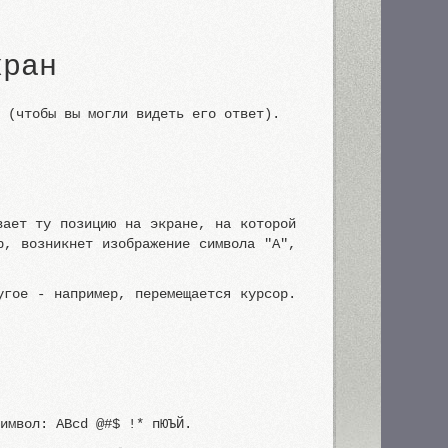
кран
н (чтобы вы могли видеть его ответ).
вает ту позицию на экране, на которой
р, возникнет изображение символа "А",
угое - например, перемещается курсор.
символ: ABcd @#$ !* пЮЪЙ.