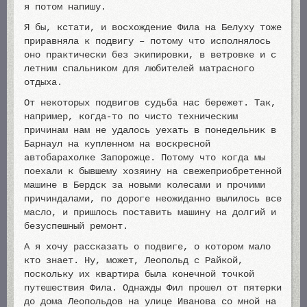
я потом напишу.
Я бы, кстати, и восхождение Фила на Белуху тоже
приравняла к подвигу – потому что исполнялось
оно практически без экипировки, в ветровке и с
летним спальником для любителей матрасного
отдыха.
От некоторых подвигов судьба нас бережет. Так,
например, когда-то по чисто техническим
причинам нам не удалось уехать в понедельник в
Барнаул на купленном на воскресной
автобарахолке Запорожце. Потому что когда мы
поехали к бывшему хозяину на свежеприобретенной
машине в Бердск за новыми колесами и прочими
причиндалами, по дороге неожиданно вылилось все
масло, и пришлось поставить машину на долгий и
безуспешный ремонт.
А я хочу рассказать о подвиге, о котором мало
кто знает. Ну, может, Леопольд с Райкой,
поскольку их квартира была конечной точкой
путешествия Фила. Однажды Фил прошел от пятерки
до дома Леопольдов на улице Иванова со мной на