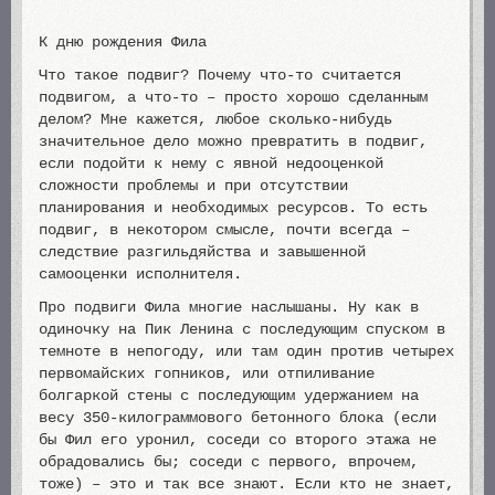
К дню рождения Фила
Что такое подвиг? Почему что-то считается
подвигом, а что-то – просто хорошо сделанным
делом? Мне кажется, любое сколько-нибудь
значительное дело можно превратить в подвиг,
если подойти к нему с явной недооценкой
сложности проблемы и при отсутствии
планирования и необходимых ресурсов. То есть
подвиг, в некотором смысле, почти всегда –
следствие разгильдяйства и завышенной
самооценки исполнителя.
Про подвиги Фила многие наслышаны. Ну как в
одиночку на Пик Ленина с последующим спуском в
темноте в непогоду, или там один против четырех
первомайских гопников, или отпиливание
болгаркой стены с последующим удержанием на
весу 350-килограммового бетонного блока (если
бы Фил его уронил, соседи со второго этажа не
обрадовались бы; соседи с первого, впрочем,
тоже) – это и так все знают. Если кто не знает,