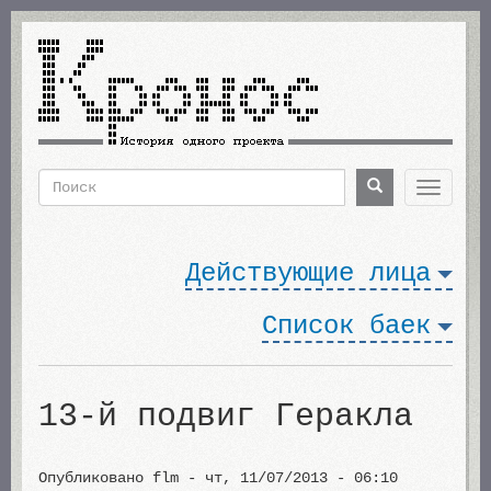
Перейти
к
основному
содержанию
Поиск
Поиск
Toggle
navigat
Форма
поиска
Действующие лица
Список баек
13-й подвиг Геракла
Опубликовано
flm
-
чт, 11/07/2013 - 06:10