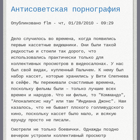
Антисоветская порнография
Опубликовано
flm
-
чт, 01/28/2010 - 09:29
Дело случилось во времена, когда появились
первые кассетные видюшники. Они были такой
редкостью и стоили так дорого, что
использовались практически только для
коллективных просмотров в видеосалонах. У нас
был свой видак, купленный Палычем. К нему был
набор кассет, которые хранились у Вити Слепнева
в сейфе. Мы переживали счастливые времена,
поскольку фильмы были – только лучшие всех
времен и народов. Что ни фильм, то "Коммандо",
"Апокалипсис нау" или там "Индиана Джонс". Нам
казалось, что не бывает плохого голливудского
кино, поскольку кассет было мало, и всякую
ерунду просто не писали.
Смотрели не только боевички. Однажды поздно
вечером устроили коллективный просмотр