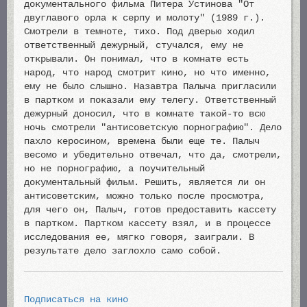
документального фильма Питера Устинова "От
двуглавого орла к серпу и молоту" (1989 г.).
Смотрели в темноте, тихо. Под дверью ходил
ответственный дежурный, стучался, ему не
открывали. Он понимал, что в комнате есть
народ, что народ смотрит кино, но что именно,
ему не было слышно. Назавтра Палыча пригласили
в партком и показали ему телегу. Ответственный
дежурный доносил, что в комнате такой-то всю
ночь смотрели "антисоветскую порнографию". Дело
пахло керосином, времена были еще те. Палыч
весомо и убедительно отвечал, что да, смотрели,
но не порнографию, а поучительный
документальный фильм. Решить, является ли он
антисоветским, можно только после просмотра,
для чего он, Палыч, готов предоставить кассету
в партком. Партком кассету взял, и в процессе
исследования ее, мягко говоря, заиграли. В
результате дело заглохло само собой.
Подписаться на кино