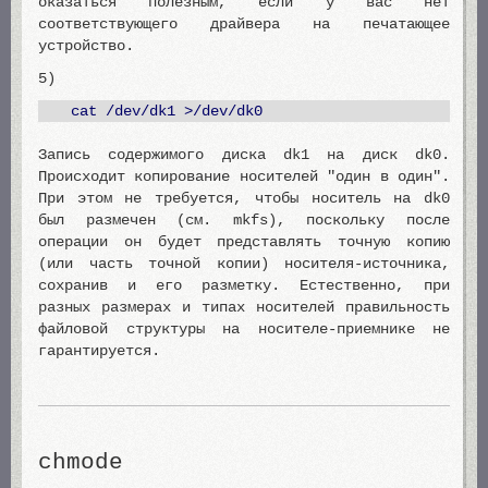
оказаться полезным, если у вас нет
соответствующего драйвера на печатающее
устройство.
5)
cat /dev/dk1 >/dev/dk0
Запись содержимого диска dk1 на диск dk0.
Происходит копирование носителей "один в один".
При этом не требуется, чтобы носитель на dk0
был размечен (см. mkfs), поскольку после
операции он будет представлять точную копию
(или часть точной копии) носителя-источника,
сохранив и его разметку. Естественно, при
разных размерах и типах носителей правильность
файловой структуры на носителе-приемнике не
гарантируется.
chmode