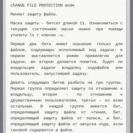
chANGE FILE PROTECTION mode
Меняет защиту файла.
Маска защиты - битсет длиной 11. Ознакомиться с
текущим состоянием маски можно при помощи
утилиты ls с ключом -u.
Первые два бита имеют значение только для
файлов, содержащих исполняемый код задачи: в
первом выставляется режим привилегии для
задачи, во втором делается пометка, будет ли
владельцем задачи владелец кодофайла или
пользователь, запустивший задачу.
Девять следующих битов разбиты на три группы.
Первая группа определяет защиту по отношению к
владельцу, вторая – по отношению к
дружественным пользователям, третья - ко всем
остальным. В каждой группе имеется бит,
определяющий защиту файла от чтения, бит,
определяющий защиту файла от записи, и бит,
определяющий защиту файла от запуска кода, если
таковой содержится в файле.