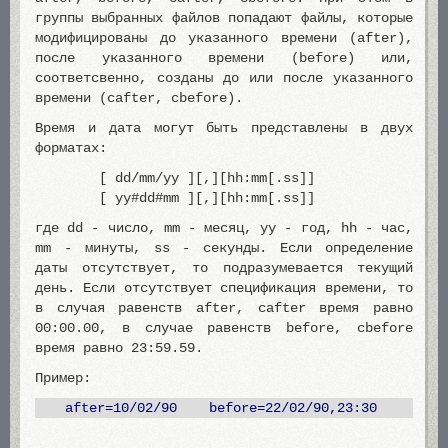
группы выбранных файлов попадают файлы, которые
модифицированы до указанного времени (after),
после указанного времени (before) или,
соответсвенно, созданы до или после указанного
времени (cafter, cbefore).
Время и дата могут быть представлены в двух
форматах:
[ dd/mm/yy ][,][hh:mm[.ss]]
[ yy#dd#mm ][,][hh:mm[.ss]]
где dd - число, mm - месяц, yy - год, hh - час,
mm - минуты, ss - секунды. Если определение
даты отсутствует, то подразумевается текущий
день. Если отсутствует спецификация времени, то
в случая равенств after, cafter время равно
00:00.00, в случае равенств before, cbefore
время равно 23:59.59.
Пример:
after=10/02/90 before=22/02/90,23:30