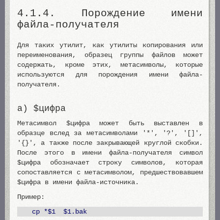
4.1.4. Порождение имени
файла-получателя
Для таких утилит, как утилиты копирования или
переименования, образец группы файлов может
содержать, кроме этих, метасимволы, которые
используются для порождения имени файла-
получателя.
a) $цифра
Метасимвол $цифра может быть выставлен в
образце вслед за метасимволами '*', '?', '[]',
'{}', а также после закрывающей круглой скобки.
После этого в имени файла-получателя символ
$цифра обозначает строку символов, которая
сопоставляется с метасимволом, предшествовавшем
$цифра в имени файла-источника.
Пример:
cp *$1 $1.bak