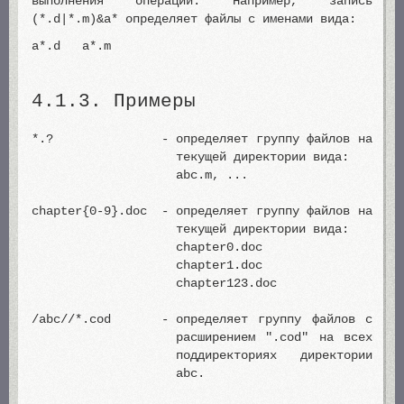
выполнения операций. Например, запись
(*.d|*.m)&a* определяет файлы с именами вида:
a*.d a*.m
4.1.3. Примеры
*.? -
определяет группу файлов на
текущей директории вида:
abc.m, ...
chapter{0-9}.doc -
определяет группу файлов на
текущей директории вида:
chapter0.doc
chapter1.doc
chapter123.doc
/abc//*.cod -
определяет группу файлов с
расширением ".cod" на всех
поддиректориях директории
abc.