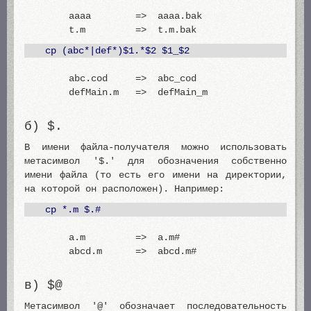
aaaa => aaaa.bak
t.m => t.m.bak
cp (abc*|def*)$1.*$2 $1_$2
abc.cod => abc_cod
defMain.m => defMain_m
б) $.
В имени файла-получателя можно использовать
метасимвол '$.' для обозначения собственно
имени файла (то есть его имени на директории,
на которой он расположен). Например:
cp *.m $.#
a.m => a.m#
abcd.m => abcd.m#
в) $@
Метасимвол '@' обозначает последовательность