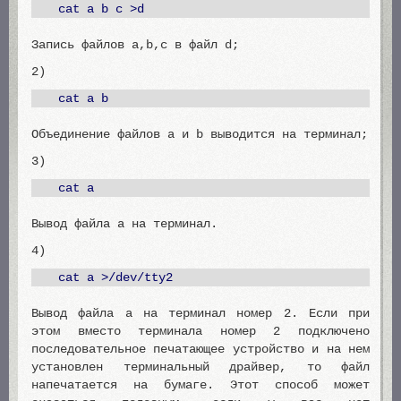
cat a b c >d
Запись файлов a,b,c в файл d;
2)
cat a b
Объединение файлов a и b выводится на терминал;
3)
cat a
Вывод файла a на терминал.
4)
cat a >/dev/tty2
Вывод файла a на терминал номер 2. Если при
этом вместо терминала номер 2 подключено
последовательное печатающее устройство и на нем
установлен терминальный драйвер, то файл
напечатается на бумаге. Этот способ может