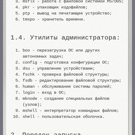
msflx - работа с файловой системой MS/DOS;
pkr - упаковщик кодофайлов;
ptp - вывод на печатающее устройство;
tmspo - хранитель времени.
1.4. Утилиты администратора:
boo - перезагрузка ОС или других
автономных задач;
config - подготовка конфигурации ОС;
dsu - управление устройствами;
fschk - проверка файловой структуры;
fsdb - редактирование файловой структуры;
human - обслуживание системы паролей;
login - вход в ОС;
mknode - создание специальхых файлов
(узлов);
mshell - интерпретатор командных файлов;
shell - пользовательская оболочка.