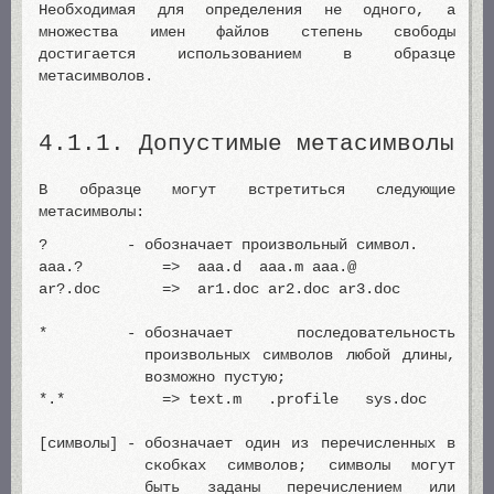
Необходимая для определения не одного, а
множества имен файлов степень свободы
достигается использованием в образце
метасимволов.
4.1.1. Допустимые метасимволы
В образце могут встретиться следующие
метасимволы:
? -
обозначает произвольный символ.
aaa.? => aaa.d aaa.m aaa.@
ar?.doc => ar1.doc ar2.doc ar3.doc
* -
обозначает последовательность
произвольных символов любой длины,
возможно пустую;
*.* => text.m .profile sys.doc
[символы] -
обозначает один из перечисленных в
скобках символов; символы могут
быть заданы перечислением или