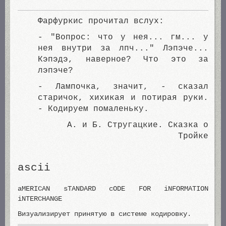
Фарфуркис прочитал вслух:
- "Вопрос: что у нея... гм... у
нея внутри за лпч..." Лэпэче...
Кэпэдэ, наверное? Что это за
лэпэче?
- Лампочка, значит, - сказал
старичок, хихикая и потирая руки.
- Кодируем помаленьку.
А. и Б. Стругацкие. Сказка о
Тройке
ascii
aMERICAN sTANDARD cODE FOR iNFORMATION
iNTERCHANGE
Визуализирует принятую в системе кодировку.