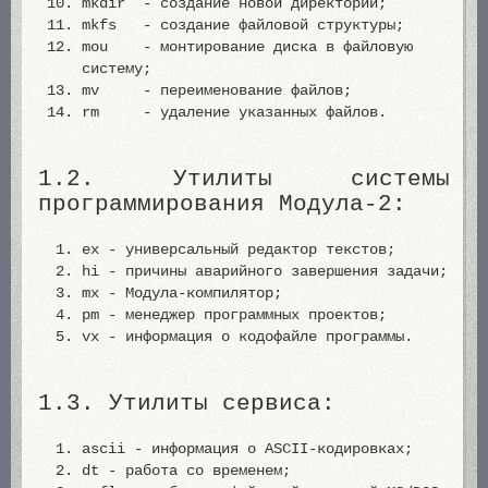
mkdir - создание новой директории;
mkfs - создание файловой структуры;
mou - монтирование диска в файловую
систему;
mv - переименование файлов;
rm - удаление указанных файлов.
1.2. Утилиты системы
программирования Модула-2:
ex - универсальный редактор текстов;
hi - причины аварийного завершения задачи;
mx - Модула-компилятор;
pm - менеджер программных проектов;
vx - информация о кодофайле программы.
1.3. Утилиты сервиса:
ascii - информация о ASCII-кодировках;
dt - работа со временем;