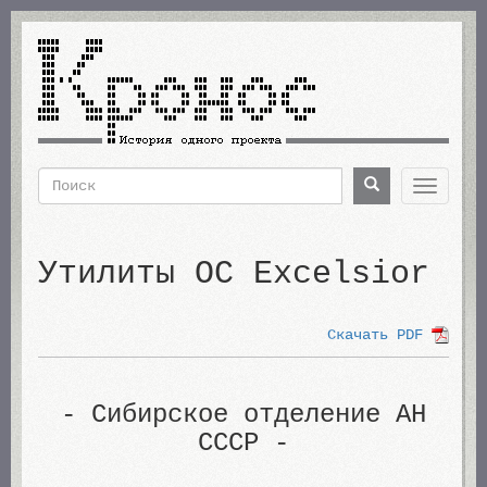
Перейти
к
основному
содержанию
Поиск
Поиск
Toggle
navigat
Форма
поиска
Утилиты ОС Excelsior
Скачать PDF
- Сибирское отделение АН
СССР -