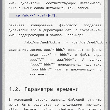
имен директорий, соответствующих метасимволу
'//' в имени файла-источника. Так, запись
cp /abc//* /def/$@/$.
означает копирование файлового поддерева
директории abc в директорию def, с сохранением
имен поддиректорий и файлов, например:
/abc/usr/ned/txt.m => /def/usr/ned/txt.m.b
Замечание.
Запись aaa/*|bbb/* означает не файлы
вида aaa/* и bbb/*, а файлы вида
aaa/*/* и aaa/bbb/*. А запись
(aaa/*|bbb/*) неправильна, надо так:
(aaa|bbb)/* (см. в документации по
системе).
4.2. Параметры времени
В командной строке запуска файловой утилиты
могут быть равенства со следующими именами:
after, before, cafter, cbefore. При этом в