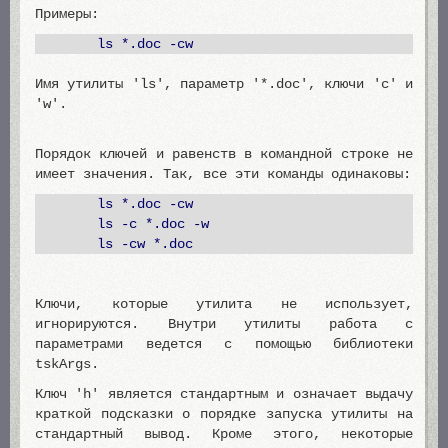
Примеры:
ls *.doc -cw
Имя утилиты 'ls', параметр '*.doc', ключи 'c' и
'w'.
Порядок ключей и равенств в командной строке не
имеет значения. Так, все эти команды одинаковы:
ls *.doc -cw
ls -c *.doc -w
ls -cw *.doc
Ключи, которые утилита не использует,
игнорируются. Внутри утилиты работа с
параметрами ведется с помощью библиотеки
tskArgs.
Ключ 'h' является стандартным и означает выдачу
краткой подсказки о порядке запуска утилиты на
стандартный вывод. Кроме этого, некоторые