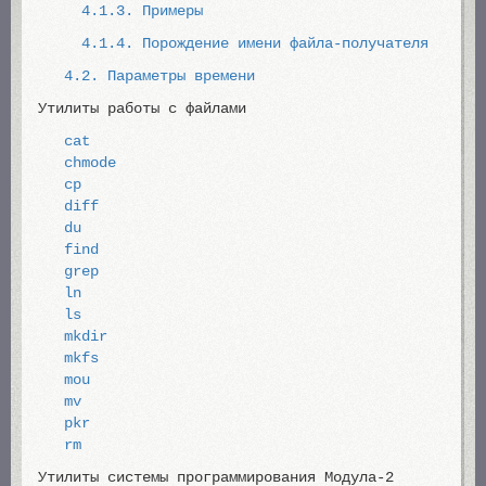
4.1.3. Примеры
4.1.4. Порождение имени файла-получателя
4.2. Параметры времени
Утилиты работы с файлами
cat
chmode
cp
diff
du
find
grep
ln
ls
mkdir
mkfs
mou
mv
pkr
rm
Утилиты системы программирования Модула-2