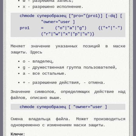
w - разрешена запись;
x - разрешено исполнение.
chmode суперобразец ["pro="{pro1}] [-dq] [
"owner="user ]
pro1 = ("o"|"a"|"g") {("+"|"-")
("r"|"w"|"x"|"p"|"u")}
Меняет значение указанных позиций в маске
защиты. Здесь
o - владелец,
g - дружественная группа пользователей,
a - все остальные.
+ - разрешение действия, - отмена.
Значение символов, определяющих действие над
файлов, описано выше.
chmode суперобразец [ "owner="user ]
Смена владельца файла. Может производиться
одновременно с изменением маски защиты.
Ключи: