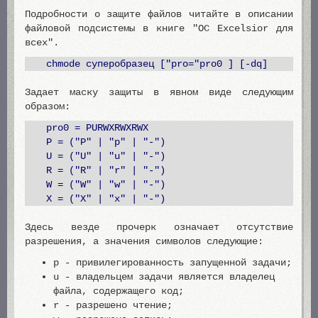
Подробности о защите файлов читайте в описании
файловой подсистемы в книге "ОС Excelsior для
всех".
chmode суперобразец ["pro="pro0 ] [-dq]
Задает маску защиты в явном виде следующим
образом:
pro0 = PURWXRWXRWX
P = ("P" | "p" | "-")
U = ("U" | "u" | "-")
R = ("R" | "r" | "-")
W = ("W" | "w" | "-")
X = ("X" | "x" | "-")
Здесь везде прочерк означает отсутствие
разрешения, а значения символов следующие:
p - привилегированность запущенной задачи;
u - владельцем задачи является владелец
файла, содержащего код;
r - разрешено чтение;