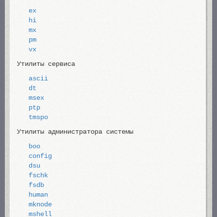
ex
hi
mx
pm
vx
Утилиты сервиса
ascii
dt
msex
ptp
tmspo
Утилиты администратора системы
boo
config
dsu
fschk
fsdb
human
mknode
mshell