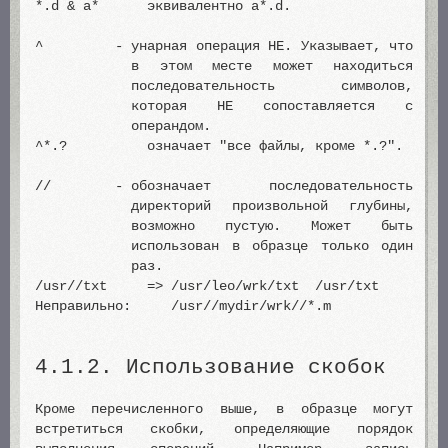
*.d & a* эквивалентно a*.d.
^ -
унарная операция НЕ. Указывает, что
в этом месте может находиться
последовательность символов,
которая НЕ сопоставляется с
операндом.
^*.? означает "все файлы, кроме *.?".
// -
обозначает последовательность
директорий произвольной глубины,
возможно пустую. Может быть
использован в образце только один
раз.
/usr//txt => /usr/leo/wrk/txt /usr/txt
Неправильно: /usr//mydir/wrk//*.m
4.1.2. Использование скобок
Кроме перечисленного выше, в образце могут
встретиться скобки, определяющие порядок