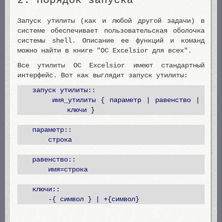
2. Порядок запуска
Запуск утилиты (как и любой другой задачи) в
системе обеспечивает пользовательская оболочка
системы shell. Описание ее функций и команд
можно найти в книге "ОС Excelsior для всех".
Все утилиты ОС Excelsior имеют стандартный
интерфейс. Вот как выглядит запуск утилиты:
запуск утилиты::
имя_утилиты { параметр | равенство |
ключи }
параметр::
строка
равенство::
имя=строка
ключи::
-{ символ } | +{символ}