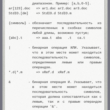
диапазоном. Пример: [a,b,0-5].
ar[123].doc => ar1.doc ar2.doc ar3.doc
StdIO.[dm] => StdIO.d StdIO.m
{символы} -
обозначает последовательность из
перечисленных в скобках символов
любой длины, возможно пустую;
{abc}.t => aaa.t aba .t ca.t
| -
бинарная операция ИЛИ. Указывает,
что в этом месте может находиться
последовательность символов,
определяемая левым или правым
операндом.
*.d|*.m => xRef.d xRef.m
& -
бинарная операция И. Указывает, что
в этом месте может находиться
последовательность символов,
которая должна сопоставляться как с
левым, так и с правым операндом
операции '&'.