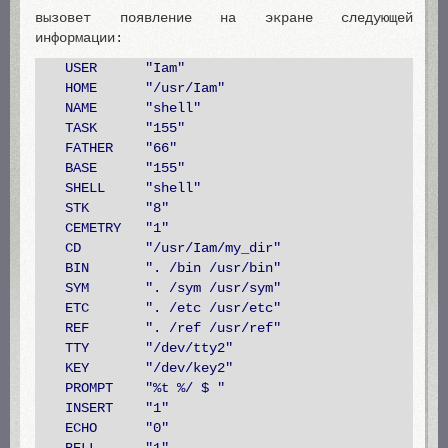
вызовет появление на экране следующей
информации:
USER "Iam"
HOME "/usr/Iam"
NAME "shell"
TASK "155"
FATHER "66"
BASE "155"
SHELL "shell"
STK "8"
CEMETRY "1"
CD "/usr/Iam/my_dir"
BIN ". /bin /usr/bin"
SYM ". /sym /usr/sym"
ETC ". /etc /usr/etc"
REF ". /ref /usr/ref"
TTY "/dev/tty2"
KEY "/dev/key2"
PROMPT "%t %/ $ "
INSERT "1"
ECHO "0"