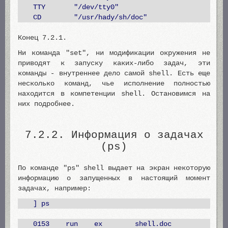
TTY "/dev/tty0"
CD "/usr/hady/sh/doc"
Конец 7.2.1.
Ни команда "set", ни модификации окружения не
приводят к запуску каких-либо задач, эти
команды - внутреннее дело самой shell. Есть еще
несколько команд, чье исполнение полностью
находится в компетенции shell. Остановимся на
них подробнее.
7.2.2. Информация о задачах
(ps)
По команде "ps" shell выдает на экран некоторую
информацию о запущенных в настоящий момент
задачах, например:
] ps
0153 run ex shell.doc