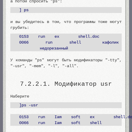
а потом спросить "ps":
] ps
и вы убедитесь в том, что программы тоже могут
грубить:
0153 run ex shell.doc
0066 run shell кафолик
недорезанный
У команды "ps" могут быть модификаторы "-tty",
"-usr", "-mem", "-l", "-all".
7.2.2.1. Модификатор usr
Наберите
]ps -usr
0153 run Iam soft ex shell.do
0066 run Iam soft shell