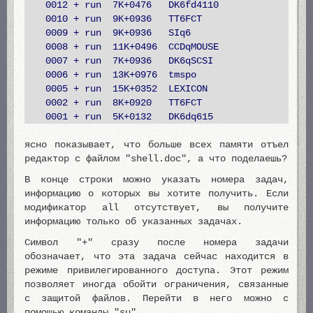
0012 + run 7K+0476 DK6fd4110
0010 + run 9K+0936 TT6FCT
0009 + run 9K+0936 SIq6
0008 + run 11K+0496 CCDqMOUSE
0007 + run 7K+0936 DK6qSCSI
0006 + run 13K+0976 tmspo
0005 + run 15K+0352 LEXICON
0002 + run 8K+0920 TT6FCT
0001 + run 5K+0132 DK6dq615
ясно показывает, что больше всех памяти отъел
редактор с файлом "shell.doc", а что поделаешь?
В конце строки можно указать номера задач,
информацию о которых вы хотите получить. Если
модификатор all отсутствует, вы получите
информацию только об указанных задачах.
Символ "+" сразу после номера задачи
обозначает, что эта задача сейчас находится в
режиме привилегированного доступа. Этот режим
позволяет иногда обойти ограничения, связанные
с защитой файлов. Перейти в него можно с
помощью команды "su".