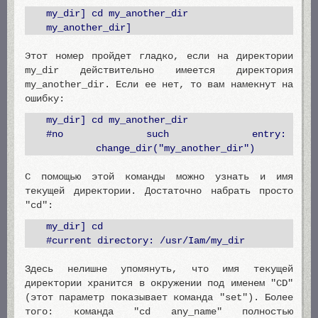
my_dir] cd my_another_dir
my_another_dir]
Этот номер пройдет гладко, если на директории
my_dir действительно имеется директория
my_another_dir. Если ее нет, то вам намекнут на
ошибку:
my_dir] cd my_another_dir
#no such entry:
change_dir("my_another_dir")
С помощью этой команды можно узнать и имя
текущей директории. Достаточно набрать просто
"cd":
my_dir] cd
#current directory: /usr/Iam/my_dir
Здесь нелишне упомянуть, что имя текущей
директории хранится в окружении под именем "CD"
(этот параметр показывает команда "set"). Более
того: команда "cd any_name" полностью