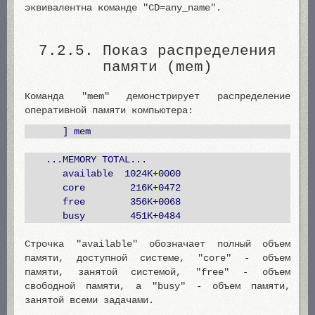
эквивалентна команде "CD=any_name".
7.2.5. Показ распределения
памяти (mem)
Команда "mem" демонстрирует распределение
оперативной памяти компьютера:
] mem
...MEMORY TOTAL...
available 1024K+0000
core 216K+0472
free 356K+0068
busy 451K+0484
Строчка "available" обозначает полный объем
памяти, доступной системе, "core" - объем
памяти, занятой системой, "free" - объем
свободной памяти, а "busy" - объем памяти,
занятой всеми задачами.