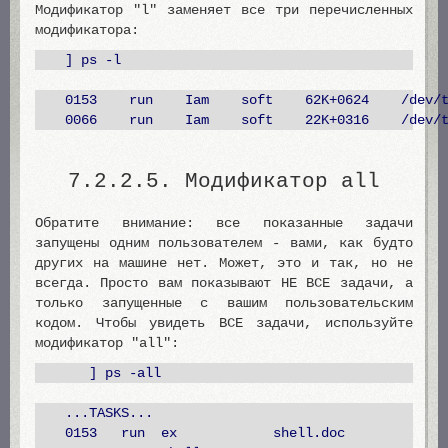
Модификатор "l" заменяет все три перечисленных
модификатора:
] ps -l
0153 run Iam soft 62K+0624 /dev
0066 run Iam soft 22K+0316 /dev/t
7.2.2.5. Модификатор all
Обратите внимание: все показанные задачи
запущены одним пользователем - вами, как будто
других на машине нет. Может, это и так, но не
всегда. Просто вам показывают НЕ ВСЕ задачи, а
только запущенные с вашим пользовательским
кодом. Чтобы увидеть ВСЕ задачи, используйте
модификатор "all":
] ps -all
...TASKS...
0153 run ex shell.doc