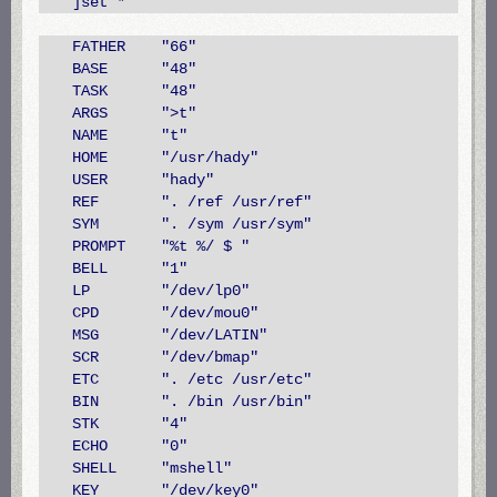
]set *
FATHER "66"
BASE "48"
TASK "48"
ARGS ">t"
NAME "t"
HOME "/usr/hady"
USER "hady"
REF ". /ref /usr/ref"
SYM ". /sym /usr/sym"
PROMPT "%t %/ $ "
BELL "1"
LP "/dev/lp0"
CPD "/dev/mou0"
MSG "/dev/LATIN"
SCR "/dev/bmap"
ETC ". /etc /usr/etc"
BIN ". /bin /usr/bin"
STK "4"
ECHO "0"
SHELL "mshell"
KEY "/dev/key0"