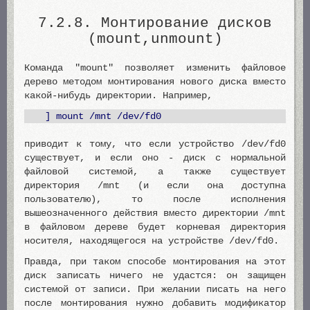
7.2.8. Монтирование дисков
(mount,unmount)
Команда "mount" позволяет изменить файловое
дерево методом монтирования нового диска вместо
какой-нибудь директории. Например,
] mount /mnt /dev/fd0
приводит к тому, что если устройство /dev/fd0
существует, и если оно - диск с нормальной
файловой системой, а также существует
директория /mnt (и если она доступна
пользователю), то после исполнения
вышеозначенного действия вместо директории /mnt
в файловом дереве будет корневая директория
носителя, находящегося на устройстве /dev/fd0.
Правда, при таком способе монтирования на этот
диск записать ничего не удастся: он защищен
системой от записи. При желании писать на него
после монтирования нужно добавить модификатор