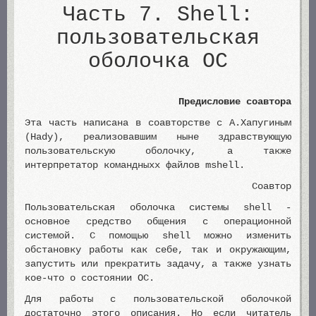
Часть 7. Shell:
пользовательская
оболочка ОС
Предисловие соавтора
Эта часть написана в соавторстве с А.Хапугиным
(Hady), реализовавшим ныне здравствующую
пользовательскую оболочку, а также
интерпретатор командныхх файлов mshell.
Cоавтор
Пользовательская оболочка системы shell -
основнoe средство общения с операционной
системой. С помощью shell можно изменить
обстановку работы как себе, так и окружающим,
запустить или прекратить задачу, а также узнать
кое-что о состоянии ОС.
Для работы с пользовательской оболочкой
достаточно этого описания. Но если читатель