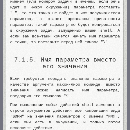
именем (или номером задачи и именем, если речь
идет о чужом окружении) параметра поставить
".", то эта точка не войдет в имя получившегося
параметра, а станет признаком приватности
параметра: такой параметр не будет копироваться
в окружения задач, запущенных вашей shell. А
если вам все-таки хочется начать имя параметра
с точки, то поставьте перед ней символ "\".
7.1.5. Имя параметра вместо
его значения
Если требуется передать значение параметра в
качестве аргумента какой-либо команде, вместо
значения можно написать имя параметра,
предварив его символом "$".
При выполнении любых действий shell заменяет в
строке аргументов действия все комбинации вида
"$ИМЯ" на значения параметров с именем "ИМЯ",
если они есть в окружении, и только потом
исполняет действие.