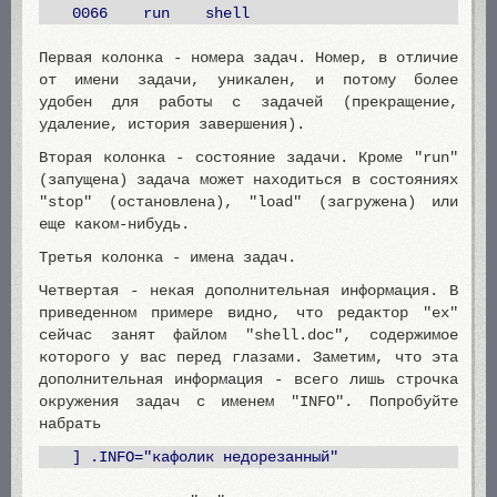
0066 run shell
Первая колонка - номера задач. Номер, в отличие
от имени задачи, уникален, и потому более
удобен для работы с задачей (прекращение,
удаление, история завершения).
Вторая колонка - состояние задачи. Кроме "run"
(запущена) задача может находиться в состояниях
"stop" (остановлена), "load" (загружена) или
еще каком-нибудь.
Третья колонка - имена задач.
Четвертая - некая дополнительная информация. В
приведенном примере видно, что редактор "ex"
сейчас занят файлом "shell.doc", содержимое
которого у вас перед глазами. Заметим, что эта
дополнительная информация - всего лишь строчка
окружения задач с именем "INFO". Попробуйте
набрать
] .INFO="кафолик недорезанный"