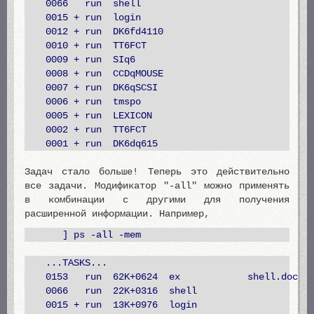
0066 run shell
0015 + run login
0012 + run DK6fd4110
0010 + run TT6FCT
0009 + run SIq6
0008 + run CCDqMOUSE
0007 + run DK6qSCSI
0006 + run tmspo
0005 + run LEXICON
0002 + run TT6FCT
0001 + run DK6dq615
Задач стало больше! Теперь это действительно
все задачи. Модификатор "-all" можно применять
в комбинации с другими для получения
расширенной информации. Например,
] ps -all -mem
...TASKS...
0153 run 62K+0624 ex shell.doc
0066 run 22K+0316 shell
0015 + run 13K+0976 login