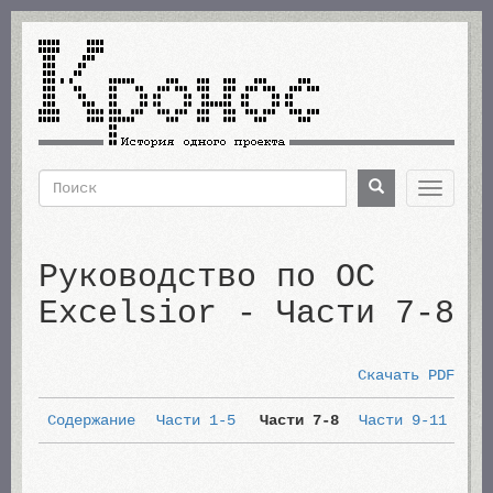
Перейти
к
основному
содержанию
Поиск
Поиск
Toggle
navigat
Форма
поиска
Руководство по ОС
Excelsior - Части 7-8
Скачать PDF
Содержание
Части 1-5
Части 7-8
Части 9-11