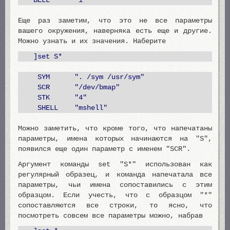
BELL "1"
Еще раз заметим, что это не все параметры
вашего окружения, наверняка есть еще и другие.
Можно узнать и их значения. Наберите
]set S*
SYM ". /sym /usr/sym"
SCR "/dev/bmap"
STK "4"
SHELL "mshell"
Можно заметить, что кроме того, что напечатаны
параметры, имена которых начинаются на "S",
появился еще один параметр с именем "SCR".
Аргумент команды set "S*" использован как
регулярный образец, и команда напечатала все
параметры, чьи имена сопоставились с этим
образцом. Если учесть, что с образцом "*"
сопоставляются все строки, то ясно, что
посмотреть совсем все параметры можно, набрав