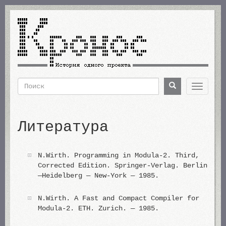
Перейти
к
основному
содержанию
Поиск
Поиск
Toggle
navigat
Форма
поиска
Литература
N.Wirth. Programming in Modula-2. Third,
Corrected Edition. Springer-Verlag. Berlin
—Heidelberg — New-York — 1985.
N.Wirth. A Fast and Compact Compiler for
Modula-2. ETH. Zurich. — 1985.