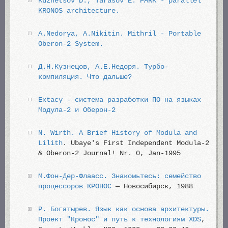
Kuznetsov D., Tarasov E. PARK - parallel
KRONOS architecture.
A.Nedorya, A.Nikitin. Mithril - Portable
Oberon-2 System.
Д.Н.Кузнецов, А.E.Недоря. Турбо-
компиляция. Что дальше?
Extacy - система разработки ПО на языках
Модула-2 и Оберон-2
N. Wirth. A Brief History of Modula and
Lilith
. Ubaye's First Independent Modula-2
& Oberon-2 Journal! Nr. 0, Jan-1995
М.Фон-Дер-Флаасс. Знакомьтесь: семейство
процессоров КРОНОС
— Новосибирск, 1988
Р. Богатырев. Язык как основа архитектуры.
Проект "Кронос" и путь к технологиям XDS
,