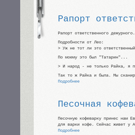
32-
килограммовая
гиря
Рапорт ответст
Рапорт ответственного дежурного
Подробности от Лео:
> Уж не тот ли это ответственны
По моему это был "Татарин"...
> И народ - не только Райка, я 
Так то ж Райка и была. Мы скани
Подробнее
о
Рапорт
ответственного
дежурного
Песочная кофев
Песочную кофеварку принес нам Е
для варки кофе. Сейчас живет у 
Подробнее
о