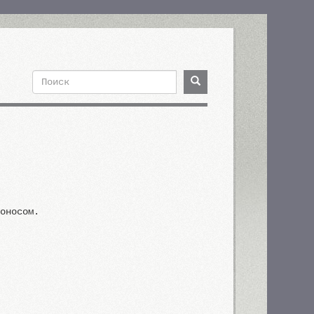
Поиск
Поиск
Форма
поиска
роносом.