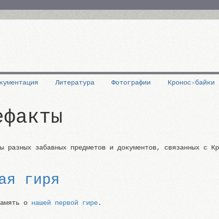
кументация
Литература
Фотографии
Кронос-байки
ефакты
ны разных забавных предметов и документов, связанных с К
ая гиря
память о
нашей первой гире
.