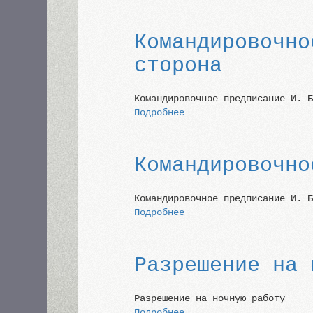
Песочная
кофеварка
Командировочно
сторона
Командировочное предписание И. 
Подробнее
о
Командировочное
предписание
И. Бахтина,
Командировочно
обратная
сторона
Командировочное предписание И. 
Подробнее
о
Командировочное
предписание
И. Бахтина
Разрешение на 
Разрешение на ночную работу
Подробнее
о