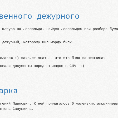
венного дежурного
. Кляуза на Леопольда. Найден Леопольдом при разборе бум
й дежурный, которому Фил морду бил?
полагаю :) захочет знать - что это была за женщина?
ровали документы перед отьездом в США. :)
арка
вгений Павлович. К ней прилагалось 6 маленьких алюминиев
Антона Савушкина.