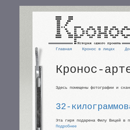
Перейти
к
основному
содержанию
Главная
Кронос в лицах
До
Основная
Кронос-арт
навигация
Здесь помещены фотографии и ска
32-килограммов
Эта гиря подарена Филу Вицей в 
Подробнее
о