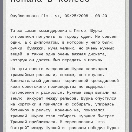
Опубликовано
flm
-
чт, 09/25/2008 - 08:20
Та же самая командировка в Питер. Шурка
отправился погулять по городу один. Не совсем
один, а с дипломатом, в котором у него были:
ручки, бумажки, куча мелких, но очень нужных
вещей, а также одна очень важная дискета,
которую он должен был передать в Москву.
На пути своего следования Шурка переходил
трамвайные рельсы и, похоже, споткнулся.
Замечательный дипломат коричневой крокодиловой
кожи советского производства не выдержал
потрясения и раскрылся. Нужные вещи выпали на
землю, аккурат между рельсов. Шурка опустился
на корточки и принялся их собирать, упираясь
ботинком в рельсу. Конечно же, показался
трамвай. Шурка стал собирать шурушки быстрее.
Трамвай приближался. В соревновании "кто
быстрей" между Шуркой и трамваем победил Шурка: