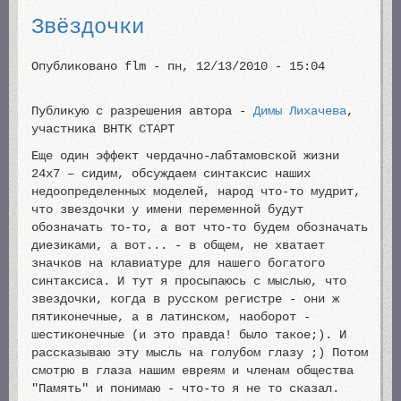
Звёздочки
Опубликовано
flm
-
пн, 12/13/2010 - 15:04
Публикую с разрешения автора -
Димы Лихачева
,
участника ВНТК СТАРТ
Еще один эффект чердачно-лабтамовской жизни
24х7 – сидим, обсуждаем синтаксис наших
недоопределенных моделей, народ что-то мудрит,
что звездочки у имени переменной будут
обозначать то-то, а вот что-то будем обозначать
диезиками, а вот... - в общем, не хватает
значков на клавиатуре для нашего богатого
синтаксиса. И тут я просыпаюсь с мыслью, что
звездочки, когда в русском регистре - они ж
пятиконечные, а в латинском, наоборот -
шестиконечные (и это правда! было такое;). И
рассказываю эту мысль на голубом глазу ;) Потом
смотрю в глаза нашим евреям и членам общества
"Память" и понимаю - что-то я не то сказал.