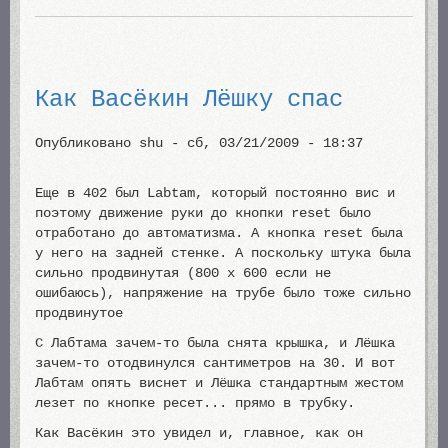
Как Васёкин Лёшку спас
Опубликовано
shu
-
сб, 03/21/2009 - 18:37
Еще в 402 был Labtam, который постоянно вис и
поэтому движение руки до кнопки reset было
отработано до автоматизма. А кнопка reset была
у него на задней стенке. А поскольку штука была
сильно продвинутая (800 х 600 если не
ошибаюсь), напряжение на трубе было тоже сильно
продвинутое
С Лабтама зачем-то была снята крышка, и Лёшка
зачем-то отодвинулся сантиметров на 30. И вот
Лабтам опять виснет и Лёшка стандартным жестом
лезет по кнопке ресет... прямо в трубку.
Как Васёкин это увидел и, главное, как он