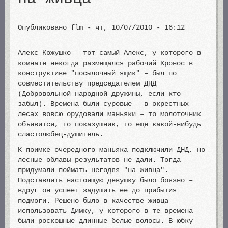
Опубликовано
flm
-
чт, 10/07/2010 - 16:12
Алекс Кожушко – тот самый Алекс, у которого в
комнате некогда размещался рабочий Кронос в
конструктиве "посылочный ящик" – был по
совместительству председателем ДНД
(Добровольной народной дружины, если кто
забыл). Времена были суровые – в окрестных
лесах вовсю орудовали маньяки – то молоточник
объявится, то показушник, то ещё какой-нибудь
сластолюбец-душитель.
К поимке очередного маньяка подключили ДНД, но
лесные облавы результатов не дали. Тогда
придумали поймать негодяя "на живца".
Подставлять настоящую девушку было боязно –
вдруг он успеет задушить ее до прибытия
подмоги. Решено было в качестве живца
использовать Димку, у которого в те времена
были роскошные длинные белые волосы. В юбку