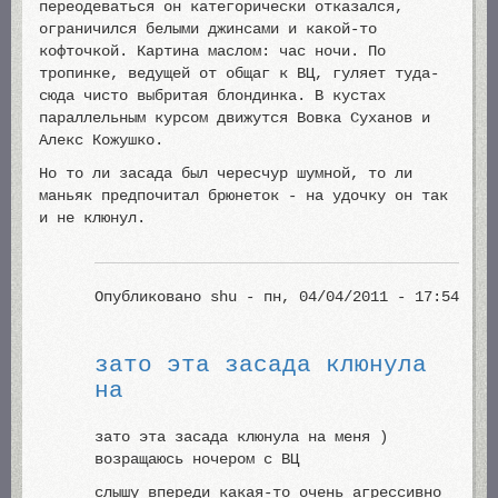
переодеваться он категорически отказался,
ограничился белыми джинсами и какой-то
кофточкой. Картина маслом: час ночи. По
тропинке, ведущей от общаг к ВЦ, гуляет туда-
сюда чисто выбритая блондинка. В кустах
параллельным курсом движутся Вовка Суханов и
Алекс Кожушко.
Но то ли засада был чересчур шумной, то ли
маньяк предпочитал брюнеток - на удочку он так
и не клюнул.
Опубликовано
shu
- пн, 04/04/2011 - 17:54
зато эта засада клюнула
на
зато эта засада клюнула на меня )
возращаюсь ночером с ВЦ
слышу впереди какая-то очень агрессивно