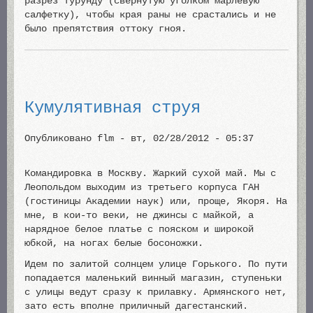
разрез турунду (свернутую уголком марлевую
салфетку), чтобы края раны не срастались и не
было препятствия оттоку гноя.
Кумулятивная струя
Опубликовано
flm
-
вт, 02/28/2012 - 05:37
Командировка в Москву. Жаркий сухой май. Мы с
Леопольдом выходим из третьего корпуса ГАН
(гостиницы Академии наук) или, проще, Якоря. На
мне, в кои-то веки, не джинсы с майкой, а
нарядное белое платье с пояском и широкой
юбкой, на ногах белые босоножки.
Идем по залитой солнцем улице Горького. По пути
попадается маленький винный магазин, ступеньки
с улицы ведут сразу к прилавку. Армянского нет,
зато есть вполне приличный дагестанский.