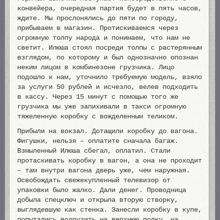
конвейера, очередная партия будет в пять часов,
ждите. Мы прослонялись до пяти по городу,
прибываем в магазин. Протискиваемся через
огромную толпу народа и понимаем, что нам не
светит. Илюша стоял посреди толпы с растерянным
взглядом, по которому и был однозначно опознан
неким лицом в комбинезоне грузчика. Лицо
подошло к нам, уточнило требуемую модель, взяло
за услуги 50 рублей и исчезло, велев подходить
в кассу. Через 15 минут с помощью того же
грузчика мы уже запихивали в такси огромную
тяжеленную коробку с вожделенным теликом.
Прибыли на вокзал. Дотащили коробку до вагона.
Фигушки, нельзя – оплатите сначала багаж.
Взмыленный Илюша сбегал, оплатил. Стали
протаскивать коробку в вагон, а она не проходит
– там внутри вагона дверь уже, чем наружная.
Освобождать свежекупленный телевизор от
упаковки было жалко. Дали денег. Проводница
добыла спецключ и открыла вторую створку,
выглядевшую как стенка. Занесли коробку в купе,
попытались водрузить на верхнюю полку, на