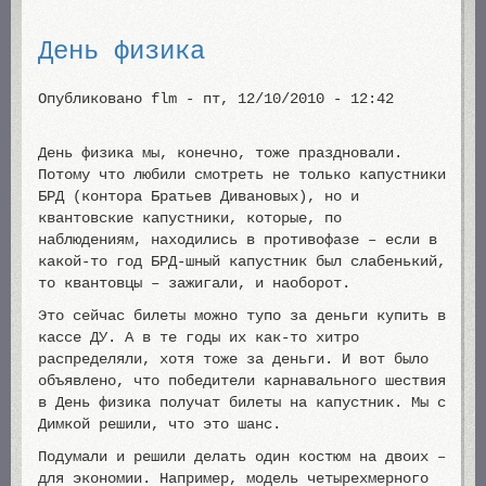
День физика
Опубликовано
flm
-
пт, 12/10/2010 - 12:42
День физика мы, конечно, тоже праздновали.
Потому что любили смотреть не только капустники
БРД (контора Братьев Дивановых), но и
квантовские капустники, которые, по
наблюдениям, находились в противофазе – если в
какой-то год БРД-шный капустник был слабенький,
то квантовцы – зажигали, и наоборот.
Это сейчас билеты можно тупо за деньги купить в
кассе ДУ. А в те годы их как-то хитро
распределяли, хотя тоже за деньги. И вот было
объявлено, что победители карнавального шествия
в День физика получат билеты на капустник. Мы с
Димкой решили, что это шанс.
Подумали и решили делать один костюм на двоих –
для экономии. Например, модель четырехмерного