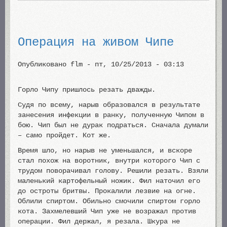
Операция на живом Чипе
Опубликовано
flm
-
пт, 10/25/2013 - 03:13
Горло Чипу пришлось резать дважды.
Судя по всему, нарыв образовался в результате
занесения инфекции в ранку, полученную Чипом в
бою. Чип был не дурак подраться. Сначала думали
– само пройдет. Кот же.
Время шло, но нарыв не уменьшался, и вскоре
стал похож на воротник, внутри которого Чип с
трудом поворачивал голову. Решили резать. Взяли
маленький картофельный ножик. Фил наточил его
до остроты бритвы. Прокалили лезвие на огне.
Облили спиртом. Обильно смочили спиртом горло
кота. Захмелевший Чип уже не возражал против
операции. Фил держал, я резала. Шкура не