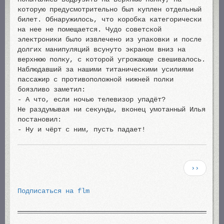
которую предусмотрительно был куплен отдельный
билет. Обнаружилось, что коробка категорически
на нее не помещается. Чудо советской
электроники было извлечено из упаковки и после
долгих манипуляций всунуто экраном вниз на
верхнюю полку, с которой угрожающе свешивалось.
Наблюдавший за нашими титаническими усилиями
пассажир с противоположной нижней полки
боязливо заметил:
- А что, если ночью телевизор упадёт?
Не раздумывая ни секунды, вконец умотанный Илья
постановил:
- Ну и чёрт с ним, пусть падает!
Нумерация
Следующа
››
страниц
страница
Подписаться на flm