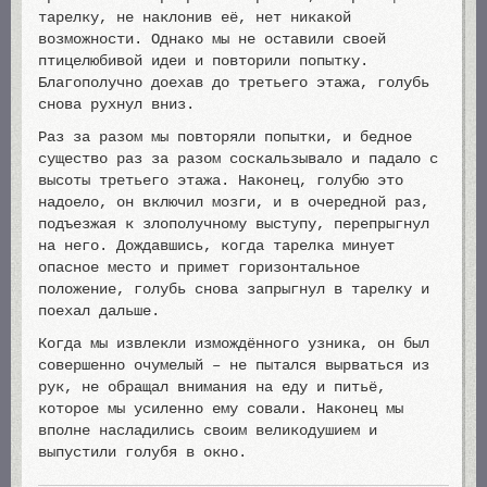
тарелку, не наклонив её, нет никакой
возможности. Однако мы не оставили своей
птицелюбивой идеи и повторили попытку.
Благополучно доехав до третьего этажа, голубь
снова рухнул вниз.
Раз за разом мы повторяли попытки, и бедное
существо раз за разом соскальзывало и падало с
высоты третьего этажа. Наконец, голубю это
надоело, он включил мозги, и в очередной раз,
подъезжая к злополучному выступу, перепрыгнул
на него. Дождавшись, когда тарелка минует
опасное место и примет горизонтальное
положение, голубь снова запрыгнул в тарелку и
поехал дальше.
Когда мы извлекли измождённого узника, он был
совершенно очумелый – не пытался вырваться из
рук, не обращал внимания на еду и питьё,
которое мы усиленно ему совали. Наконец мы
вполне насладились своим великодушием и
выпустили голубя в окно.