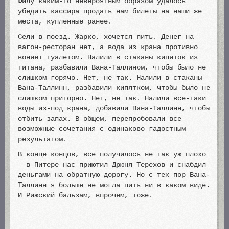
Филу каким-то невероятным образом удалось
убедить кассира продать нам билеты на наши же
места, купленные ранее.
Сели в поезд. Жарко, хочется пить. Денег на
вагон-ресторан нет, а вода из крана противно
воняет туалетом. Налили в стаканы кипяток из
титана, разбавили Вана-Таллином, чтобы было не
слишком горячо. Нет, не так. Налили в стаканы
Вана-Таллинн, разбавили кипятком, чтобы было не
слишком приторно. Нет, не так. Налили все-таки
воды из-под крана, добавили Вана-Таллинн, чтобы
отбить запах. В общем, перепробовали все
возможные сочетания с одинаково гадостным
результатом.
В конце концов, все получилось не так уж плохо
– в Питере нас приютил Дрюня Терехов и снабдил
деньгами на обратную дорогу. Но с тех пор Вана-
Таллинн я больше не могла пить ни в каком виде.
И Рижский бальзам, впрочем, тоже.