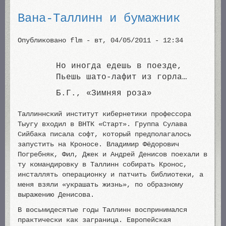
Вана-Таллинн и бумажник
Опубликовано
flm
-
вт, 04/05/2011 - 12:34
Но иногда едешь в поезде,
Пьешь шато-лафит из горла…
Б.Г., «Зимняя роза»
Таллиннский институт кибернетики профессора
Тыугу входил в ВНТК «Старт». Группа Сулава
Сийбака писала софт, который предполагалось
запустить на Кроносе. Владимир Фёдорович
Погребняк, Фил, Джек и Андрей Денисов поехали в
ту командировку в Таллинн собирать Кронос,
инсталлять операционку и патчить библиотеки, а
меня взяли «украшать жизнь», по образному
выражению Денисова.
В восьмидесятые годы Таллинн воспринимался
практически как заграница. Европейская