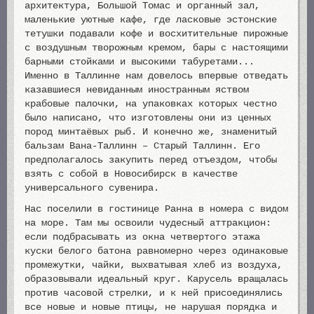
архитектура, Большой Томас и органный зал,
маленькие уютные кафе, где ласковые эстонские
тетушки подавали кофе и восхитительные пирожные
с воздушным творожным кремом, бары с настоящими
барными стойками и высокими табуретами...
Именно в Таллинне нам довелось впервые отведать
казавшиеся невиданным иностранным яством
крабовые палочки, на упаковках которых честно
было написано, что изготовлены они из ценных
пород минтаёвых рыб. И конечно же, знаменитый
бальзам Вана-Таллинн – Старый Таллинн. Его
предполагалось закупить перед отъездом, чтобы
взять с собой в Новосибирск в качестве
универсального сувенира.
Нас поселили в гостинице Ранна в номера с видом
на море. Там мы освоили чудесный аттракцион:
если подбрасывать из окна четвертого этажа
куски белого батона равномерно через одинаковые
промежутки, чайки, выхватывая хлеб из воздуха,
образовывали идеальный круг. Карусель вращалась
против часовой стрелки, и к ней присоединялись
все новые и новые птицы, не нарушая порядка и