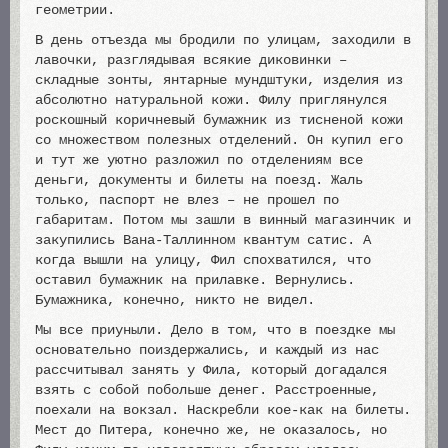
геометрии.
В день отъезда мы бродили по улицам, заходили в
лавочки, разглядывая всякие диковинки –
складные зонты, янтарные мундштуки, изделия из
абсолютно натуральной кожи. Филу приглянулся
роскошный коричневый бумажник из тисненой кожи
со множеством полезных отделений. Он купил его
и тут же уютно разложил по отделениям все
деньги, документы и билеты на поезд. Жаль
только, паспорт не влез – не прошел по
габаритам. Потом мы зашли в винный магазинчик и
закупились Вана-Таллинном квантум сатис. А
когда вышли на улицу, Фил спохватился, что
оставил бумажник на прилавке. Вернулись.
Бумажника, конечно, никто не видел.
Мы все приуныли. Дело в том, что в поездке мы
основательно поиздержались, и каждый из нас
рассчитывал занять у Фила, который догадался
взять с собой побольше денег. Расстроенные,
поехали на вокзал. Наскребли кое-как на билеты.
Мест до Питера, конечно же, не оказалось, но