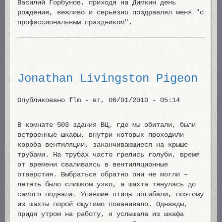
Василий Горбунов, приходя на Димкин день
рождения, вежливо и серьёзно поздравлял меня "с
профессиональным праздником".
Jonathan Livingston Pigeon
Опубликовано
flm
-
вт, 06/01/2010 - 05:14
В комнате 503 здания ВЦ, где мы обитали, были
встроенные шкафы, внутри которых проходили
короба вентиляции, заканчивающиеся на крыше
трубами. На трубах часто грелись голуби, время
от времени сваливаясь в вентиляционные
отверстия. Выбраться обратно они не могли –
лететь было слишком узко, а шахта тянулась до
самого подвала. Упавшие птицы погибали, поэтому
из шахты порой ощутимо пованивало. Однажды,
придя утром на работу, я услышала из шкафа