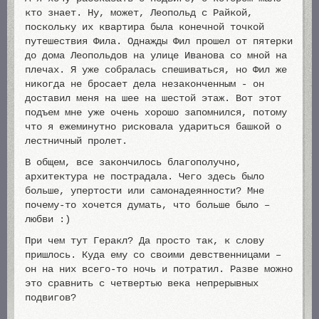
кто знает. Ну, может, Леопольд с Райкой,
поскольку их квартира была конечной точкой
путешествия Фила. Однажды Фил прошел от пятерки
до дома Леопольдов на улице Иванова со мной на
плечах. Я уже собралась спешиваться, но Фил же
никогда не бросает дела незаконченным - он
доставил меня на шее на шестой этаж. Вот этот
подъем мне уже очень хорошо запомнился, потому
что я ежеминутно рисковала удариться башкой о
лестничный пролет.
В общем, все закончилось благополучно,
архитектура не пострадала. Чего здесь было
больше, упертости или самонадеянности? Мне
почему-то хочется думать, что больше было –
любви :)
При чем тут Геракл? Да просто так, к слову
пришлось. Куда ему со своими девственницами –
он на них всего-то ночь и потратил. Разве можно
это сравнить с четвертью века непрерывных
подвигов?