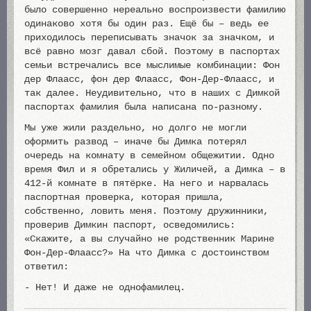
было совершенно нереально воспроизвести фамилию
одинаково хотя бы один раз. Ещё бы – ведь ее
приходилось переписывать значок за значком, и
всё равно мозг давал сбой. Поэтому в паспортах
семьи встречались все мыслимые комбинации: Фон
дер Флаасс, фон дер Флаасс, Фон-Дер-Флаасс, и
так далее. Неудивительно, что в наших с Димкой
паспортах фамилия была написана по-разному.
Мы уже жили раздельно, но долго не могли
оформить развод – иначе бы Димка потерял
очередь на комнату в семейном общежитии. Одно
время Фил и я обретались у Жиличей, а Димка – в
412-й комнате в пятёрке. На него и нарвалась
паспортная проверка, которая пришла,
собственно, ловить меня. Поэтому дружинники,
проверив Димкин паспорт, осведомились:
«Скажите, а вы случайно не родственник Марине
Фон-Дер-Флаасс?» На что Димка с достоинством
ответил:
- Нет! И даже не однофамилец.