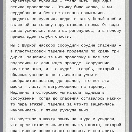
характерное гурканье – стало быть, еще одна
птичка провалилась. Птичку было жалко, и мы
сердобольно и безответственно попытались
продлить ее мучения, кидая в шахту белый хлеб и
вылив ей на голову пару стаканов воды. От воды
запах усилился, мозги встрепенулись, и в голову
пришла идея голубя спасти.
Мы с Шуркой наскоро соорудили орудие спасения –
в пластмассовой тарелке проделали по краям три
дырки, зацепили за них проволоку и все это
подвесили на длиннющем проводе. Сооружение
опустили вниз, и – о чудо! – голубь, который в
обычных условиях не отличается умом и
сообразительностью, догадался, что вот эта
миска – лифт, и взгромоздился на тарелку.
Медленно и осторожно мы начали поднимать
сооружение. Когда до спасения оставалось каких-
то пара этажей, тарелка за что-то зацепилась,
накренилась, и птица рухнула вниз.
Мы опустили в шахту лампу на шнуре и увидели,
что препятствием является выступ шахты, который
практически перекрывает просвет, и протащить