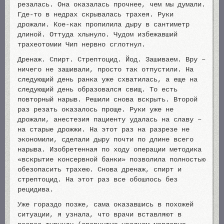
резалась. Она оказалась прочнее, чем мы думали.
Где-то в недрах скрывалась трахея. Руки
дрожали. Кое-как пропилила дыру в сантиметр
длиной. Оттуда хлынуло. Чудом избежавший
трахеотомии Чип нервно сглотнул.
Дренаж. Спирт. Стрептоцид. Йод. Зашиваем. Вру –
ничего не зашивали, просто так отпустили. На
следующий день ранка уже схватилась, а еще на
следующий день образовался свищ. То есть
повторный нарыв. Решили снова вскрыть. Второй
раз резать оказалось проще. Руки уже не
дрожали, анестезия пациенту удалась на славу –
на старые дрожжи. На этот раз на разрезе не
экономили, сделали дыру почти по длине всего
нарыва. Изобретенная по ходу операции методика
«вскрытие консервной банки» позволила полностью
обезопасить трахею. Снова дренаж, спирт и
стрептоцид. На этот раз все обошлось без
рецидива.
Уже гораздо позже, сама оказавшись в похожей
ситуации, я узнала, что врачи вставляют в