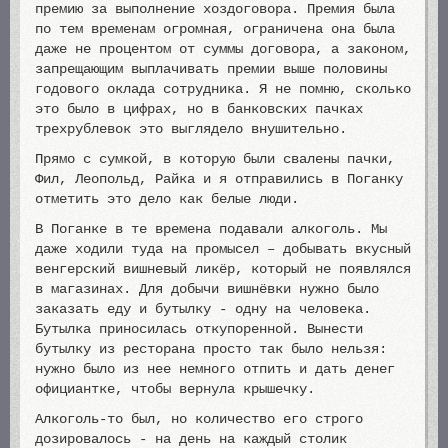
премию за выполнение хоздоговора. Премия была
по тем временам огромная, ограничена она была
даже не процентом от суммы договора, а законом,
запрещающим выплачивать премии выше половины
годового оклада сотрудника. Я не помню, сколько
это было в цифрах, но в банковских пачках
трехрублевок это выглядело внушительно.
Прямо с сумкой, в которую были свалены пачки,
Фил, Леопольд, Райка и я отправились в Поганку
отметить это дело как белые люди.
В Поганке в те времена подавали алкоголь. Мы
даже ходили туда на промысел – добывать вкусный
венгерский вишневый ликёр, который не появлялся
в магазинах. Для добычи вишнёвки нужно было
заказать еду и бутылку - одну на человека.
Бутылка приносилась откупоренной. Вынести
бутылку из ресторана просто так было нельзя:
нужно было из нее немного отпить и дать денег
официантке, чтобы вернула крышечку.
Алкоголь-то был, но количество его строго
дозировалось - на день на каждый столик