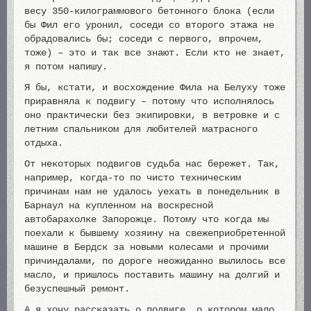
весу 350-килограммового бетонного блока (если
бы Фил его уронил, соседи со второго этажа не
обрадовались бы; соседи с первого, впрочем,
тоже) – это и так все знают. Если кто не знает,
я потом напишу.
Я бы, кстати, и восхождение Фила на Белуху тоже
приравняла к подвигу – потому что исполнялось
оно практически без экипировки, в ветровке и с
летним спальником для любителей матрасного
отдыха.
От некоторых подвигов судьба нас бережет. Так,
например, когда-то по чисто техническим
причинам нам не удалось уехать в понедельник в
Барнаул на купленном на воскресной
автобарахолке Запорожце. Потому что когда мы
поехали к бывшему хозяину на свежеприобретенной
машине в Бердск за новыми колесами и прочими
причиндалами, по дороге неожиданно вылилось все
масло, и пришлось поставить машину на долгий и
безуспешный ремонт.
А я хочу рассказать о подвиге, о котором мало