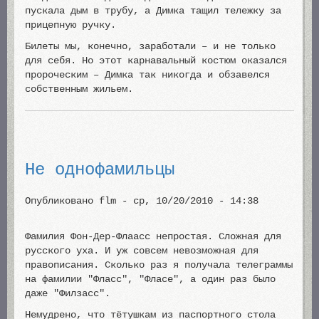
пускала дым в трубу, а Димка тащил тележку за
прицепную ручку.
Билеты мы, конечно, заработали – и не только
для себя. Но этот карнавальный костюм оказался
пророческим – Димка так никогда и обзавелся
собственным жильем.
Не однофамильцы
Опубликовано
flm
-
ср, 10/20/2010 - 14:38
Фамилия Фон-Дер-Флаасс непростая. Сложная для
русского уха. И уж совсем невозможная для
правописания. Сколько раз я получала телеграммы
на фамилии "Фласс", "Фласе", а один раз было
даже "Филзасс".
Немудрено, что тётушкам из паспортного стола