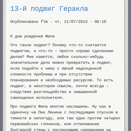
13-й подвиг Геракла
Опубликовано
flm
-
чт, 11/07/2013 - 06:10
К дню рождения Фила
Что такое подвиг? Почему что-то считается
подвигом, а что-то – просто хорошо сделанным
делом? Мне кажется, любое сколько-нибудь
значительное дело можно превратить в подвиг,
если подойти к нему с явной недооценкой
сложности проблемы и при отсутствии
планирования и необходимых ресурсов. То есть
подвиг, в некотором смысле, почти всегда –
следствие разгильдяйства и завышенной
самооценки исполнителя.
Про подвиги Фила многие наслышаны. Ну как в
одиночку на Пик Ленина с последующим спуском в
темноте в непогоду, или там один против четырех
первомайских гопников, или отпиливание
болгаркой стены с последующим удержанием на