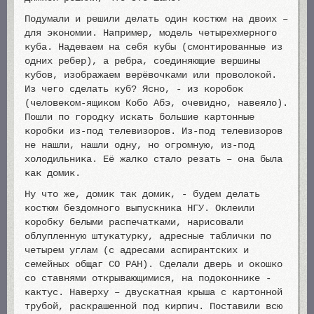
Подумали и решили делать один костюм на двоих –
для экономии. Например, модель четырехмерного
куба. Надеваем на себя кубы (смонтированные из
одних ребер), а ребра, соединяющие вершины
кубов, изображаем верёвочками или проволокой.
Из чего сделать куб? Ясно, - из коробок
(человеком-ящиком Кобо Абэ, очевидно, навеяло).
Пошли по городку искать большие картонные
коробки из-под телевизоров. Из-под телевизоров
не нашли, нашли одну, но огромную, из-под
холодильника. Её жалко стало резать – она была
как домик.
Ну что же, домик так домик, - будем делать
костюм бездомного выпускника НГУ. Оклеили
коробку белыми распечатками, нарисовали
облупленную штукатурку, адресные таблички по
четырем углам (с адресами аспирантских и
семейных общаг СО РАН). Сделали дверь и окошко
со ставнями открывающимися, на подоконнике -
кактус. Наверху – двускатная крыша с картонной
трубой, раскрашенной под кирпич. Поставили всю