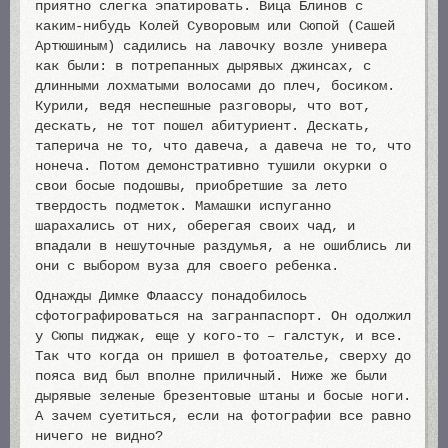
приятно слегка эпатировать. Вица Блинов с
каким-нибудь Колей Суворовым или Сюпой (Сашей
Артюшиным) садились на лавочку возле универа
как были: в потрепанных дырявых джинсах, с
длинными лохматыми волосами до плеч, босиком.
Курили, ведя неспешные разговоры, что вот,
дескать, не тот пошел абитуриент. Дескать,
таперича не то, что давеча, а давеча не то, что
нонеча. Потом демонстративно тушили окурки о
свои босые подошвы, приобретшие за лето
твердость подметок. Мамашки испуганно
шарахались от них, оберегая своих чад, и
впадали в нешуточные раздумья, а не ошиблись ли
они с выбором вуза для своего ребенка.
Однажды Димке Флаассу понадобилось
сфотографироваться на загранпаспорт. Он одолжил
у Сюпы пиджак, еще у кого-то – галстук, и все.
Так что когда он пришел в фотоателье, сверху до
пояса вид был вполне приличный. Ниже же были
дырявые зеленые брезентовые штаны и босые ноги.
А зачем суетиться, если на фотографии все равно
ничего не видно?