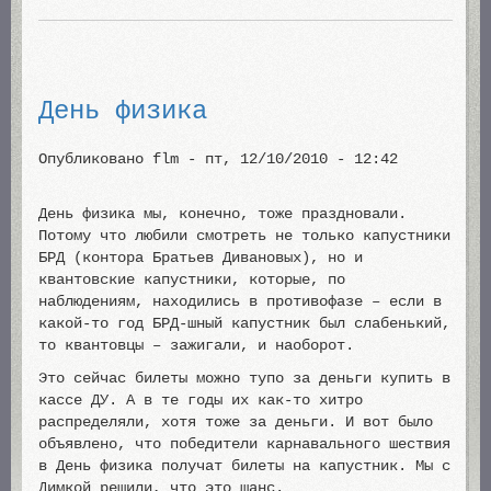
День физика
Опубликовано
flm
-
пт, 12/10/2010 - 12:42
День физика мы, конечно, тоже праздновали.
Потому что любили смотреть не только капустники
БРД (контора Братьев Дивановых), но и
квантовские капустники, которые, по
наблюдениям, находились в противофазе – если в
какой-то год БРД-шный капустник был слабенький,
то квантовцы – зажигали, и наоборот.
Это сейчас билеты можно тупо за деньги купить в
кассе ДУ. А в те годы их как-то хитро
распределяли, хотя тоже за деньги. И вот было
объявлено, что победители карнавального шествия
в День физика получат билеты на капустник. Мы с
Димкой решили, что это шанс.