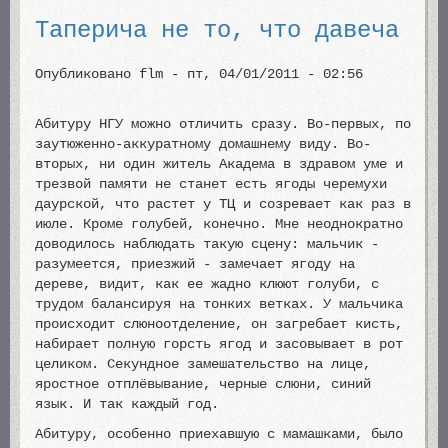
Таперича не то, что давеча
Опубликовано
flm
-
пт, 04/01/2011 - 02:56
Абитуру НГУ можно отличить сразу. Во-первых, по
заутюженно-аккуратному домашнему виду. Во-
вторых, ни один житель Академа в здравом уме и
трезвой памяти не станет есть ягоды черемухи
даурской, что растет у ТЦ и созревает как раз в
июле. Кроме голубей, конечно. Мне неоднократно
доводилось наблюдать такую сцену: мальчик -
разумеется, приезжий - замечает ягоду на
дереве, видит, как ее жадно клюют голуби, с
трудом балансируя на тонких ветках. У мальчика
происходит слюноотделение, он загребает кисть,
набирает полную горсть ягод и засовывает в рот
целиком. Секундное замешательство на лице,
яростное отплёвывание, черные слюни, синий
язык. И так каждый год.
Абитуру, особенно приехавшую с мамашками, было