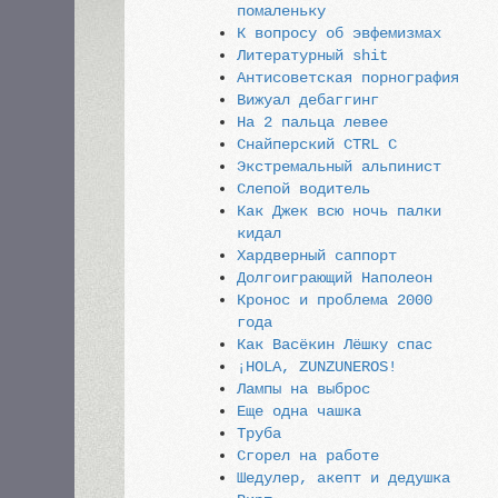
помаленьку
К вопросу об эвфемизмах
Литературный shit
Антисоветская порнография
Вижуал дебаггинг
На 2 пальца левее
Снайперский CTRL C
Экстремальный альпинист
Слепой водитель
Как Джек всю ночь палки
кидал
Хардверный саппорт
Долгоиграющий Наполеон
Кронос и проблема 2000
года
Как Васёкин Лёшку спас
¡HOLA, ZUNZUNEROS!
Лампы на выброс
Еще одна чашка
Труба
Сгорел на работе
Шедулер, акепт и дедушка