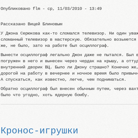
Опубликовано
flm
-
ср, 11/03/2010 - 13:49
Рассказано Вицей Блиновым
У Джона Серюкова как-то сломался телевизор. Ни один ува
сломанный телевизор в мастерскую. Обязательно возьмется
же, не было, зато на работе был осциллограф.
Вынести осциллограф легально Джон даже не пытался. Был 
погружен в него и вынесен через чердак на крышу, а отту
внутренний дворик ВЦ. Было ли Джону страшно? Конечно же
дорогой на работу в вечернее и ночное время было привыч
А спускаться, как известно, легче, чем подниматься.
Обратно осциллограф был внесен обычным путем, через вах
было что угодно, хоть ядерную бомбу.
Кронос-игрушки