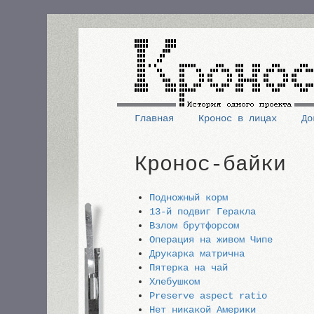
Перейти
к
основному
содержанию
Главная
Кронос в лицах
До
Основная
Кронос-байки
навигация
Подножный корм
13-й подвиг Геракла
Взлом брутфорсом
Операция на живом Чипе
Друкарка матрична
Пятерка на чай
Хлебушком
Preserve aspect ratio
Нет никакой Америки