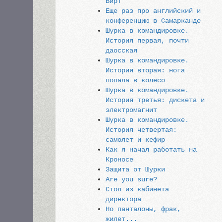
Вирт
Еще раз про английский и
конференцию в Самарканде
Шурка в командировке.
История первая, почти
даосская
Шурка в командировке.
История вторая: нога
попала в колесо
Шурка в командировке.
История третья: дискета и
электромагнит
Шурка в командировке.
История четвертая:
самолет и кефир
Как я начал работать на
Кроносе
Защита от Шурки
Are you sure?
Стол из кабинета
директора
Но панталоны, фрак,
жилет...