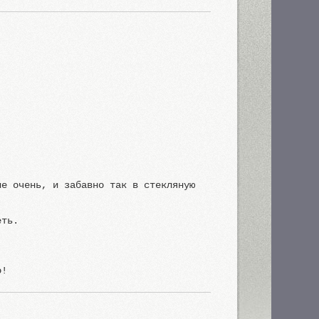
ие очень, и забавно так в стекляную
еть.
о!