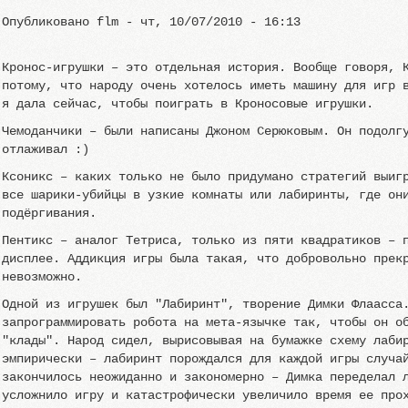
Опубликовано
flm
-
чт, 10/07/2010 - 16:13
Кронос-игрушки – это отдельная история. Вообще говоря, 
потому, что народу очень хотелось иметь машину для игр 
я дала сейчас, чтобы поиграть в Кроносовые игрушки.
Чемоданчики – были написаны Джоном Серюковым. Он подолг
отлаживал :)
Ксоникс – каких только не было придумано стратегий выиг
все шарики-убийцы в узкие комнаты или лабиринты, где он
подёргивания.
Пентикс – аналог Тетриса, только из пяти квадратиков – 
дисплее. Аддикция игры была такая, что добровольно прек
невозможно.
Одной из игрушек был "Лабиринт", творение Димки Флаасса
запрограммировать робота на мета-язычке так, чтобы он о
"клады". Народ сидел, вырисовывая на бумажке схему лаби
эмпирически – лабиринт порождался для каждой игры случа
закончилось неожиданно и закономерно – Димка переделал 
усложнило игру и катастрофически увеличило время ее про