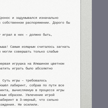
Кронос и задумывался изначально
в собственном распоряжении. Дорого бы
у играл в них – должно быть,
рыша! Самым изящным считалось загнать
и могли совершать только слабые
первая игрушка на Илюшином цветном
ратить играть было абсолютно
. Суть игры – требовалось
бошёл лабиринт, собрав по пути все
ринта, вычисляемую в процессе игры
йным образом. Увлечение игрой
лабиринт в 3-мерный, что сильно
хождения. Не осилили.