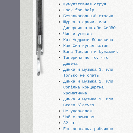
Кумулятивная струя
Look for help
Безалкогольный столик
Шурка в армии, или
Диверсия в штабе СибВО
Чип и унитаз
Кот Андрюши Лёвочкина
Как Фил купал котов
Вана-Таллинн и бумажник
Таперича не то, что
давеча
Димка и музыка 3, или
Только не спать
Димка и музыка 2, или
Сопiлка концертна
хроматична
Димка и музыка 1, или
Green Sleeves
Не удержался
Чай с лимоном
32 кг
Ешь ананасы, рябчиков