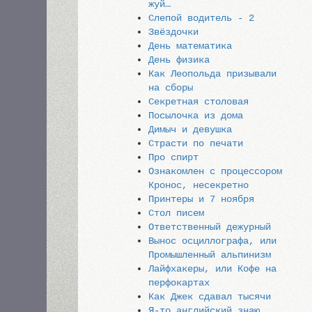
жуй…
Слепой водитель - 2
Звёздочки
День математика
День физика
Как Леопольда призывали
на сборы
Секретная столовая
Посылочка из дома
Димыч и девушка
Страсти по печати
Про спирт
Ознакомлен с процессором
Кронос, несекретно
Принтеры и 7 ноября
Стол писем
Ответственный дежурный
Вынос осциллографа, или
Промышленный альпинизм
Лайфхакеры, или Кофе на
перфокартах
Как Джек сдавал тысячи
Я-то английский знаю