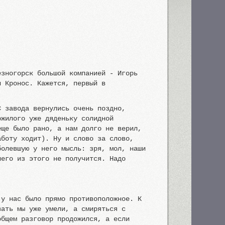
езногорск большой компанией - Игорь
и Кронос. Кажется, первый в
С завода вернулись очень поздно,
ожилого уже дяденьку солидной
еще было рано, а нам долго не верил,
аботу ходит). Ну и слово за слово,
болевшую у него мысль: зря, мол, наши
него из этого не получится. Надо
 у нас было прямо противоположное. К
вать мы уже умели, а смиряться с
общем разговор продожился, а если