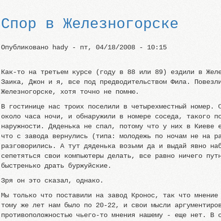
Спор в Железногорске
Опубликовано
hady
-
пт, 04/18/2008 - 10:15
Как-то на третьем курсе (году в 88 или 89) ездили в Жел
Заика, Джон и я, все под предводительством Фила. Повезл
Железногорске, хотя точно не помню.
В гостинице нас троих поселили в четырехместный номер. 
около часа ночи, и обнаружили в номере соседа, такого п
наружности. Дяденька не спал, потому что у них в Киеве 
что с завода вернулись (типа: молодежь по ночам не на р
разговорились. А тут дяденька возьми да и выдай явно на
сепетяться свои компьютеры делать, все равно ничего пут
быстренько драть буржуйские.
Зря он это сказал, однако.
Мы только что поставили на завод Кронос, так что мнение
тому же лет нам было по 20-22, и свои мысли аргументиро
противоположностью чьего-то мнения нашему - еще нет. В 