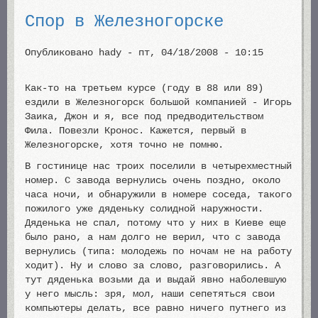
Спор в Железногорске
Опубликовано
hady
-
пт, 04/18/2008 - 10:15
Как-то на третьем курсе (году в 88 или 89)
ездили в Железногорск большой компанией - Игорь
Заика, Джон и я, все под предводительством
Фила. Повезли Кронос. Кажется, первый в
Железногорске, хотя точно не помню.
В гостинице нас троих поселили в четырехместный
номер. С завода вернулись очень поздно, около
часа ночи, и обнаружили в номере соседа, такого
пожилого уже дяденьку солидной наружности.
Дяденька не спал, потому что у них в Киеве еще
было рано, а нам долго не верил, что с завода
вернулись (типа: молодежь по ночам не на работу
ходит). Ну и слово за слово, разговорились. А
тут дяденька возьми да и выдай явно наболевшую
у него мысль: зря, мол, наши сепетяться свои
компьютеры делать, все равно ничего путнего из