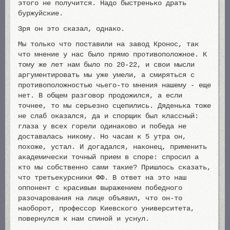
этого не получится. Надо быстренько драть
буржуйские.
Зря он это сказал, однако.
Мы только что поставили на завод Кронос, так
что мнение у нас было прямо противоположное. К
тому же лет нам было по 20-22, и свои мысли
аргументировать мы уже умели, а смиряться с
противоположностью чьего-то мнения нашему - еще
нет. В общем разговор продожился, а если
точнее, то мы серьезно сцепились. Дяденька тоже
не слаб оказался, да и спорщик был классный:
глаза у всех горели одинаково и победа не
доставалась никому. Но часам к 5 утра он,
похоже, устал. И догадался, наконец, применить
академически точный прием в споре: спросил а
кто мы собственно сами такие? Пришлось сказать,
что третьекурсники ФФ. В ответ на это наш
оппонент с красивым выражением победного
разочарования на лице объявил, что он-то
наоборот, профессор Киевского университета,
повернулся к нам спиной и уснул.