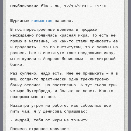
Опубликовано
flm
-
пн, 12/13/2010 - 15:16
Шуркиным
комментом
навеяло.
В постперестроечные времена в продаже
неожиданно появилась красная икра. То есть не
прямо в магазине, но как-то стали привозить ее
и продавать – то по институтам, то с машины на
развес. Нам в институте тоже предложили икру,
мы и купили с Андреем Денисовым – по литровой
банке.
Раз куплено, надо есть. Мне не привыкать – я в
ФМШ когда-то практически одна трёхлитровую
банку осилила. Но постепенно. А тут съела три-
четыре бутерброда, и больше не лезет. Как-то
нехорошо мне от нее.
Назавтра утром на работе, как собрались все
пить чай, я у Денисова спрашиваю:
- Андрей, тебя от икры не тошнит?
Повисло странное молчание.