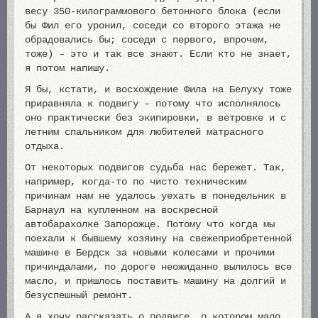
весу 350-килограммового бетонного блока (если
бы Фил его уронил, соседи со второго этажа не
обрадовались бы; соседи с первого, впрочем,
тоже) – это и так все знают. Если кто не знает,
я потом напишу.
Я бы, кстати, и восхождение Фила на Белуху тоже
приравняла к подвигу – потому что исполнялось
оно практически без экипировки, в ветровке и с
летним спальником для любителей матрасного
отдыха.
От некоторых подвигов судьба нас бережет. Так,
например, когда-то по чисто техническим
причинам нам не удалось уехать в понедельник в
Барнаул на купленном на воскресной
автобарахолке Запорожце. Потому что когда мы
поехали к бывшему хозяину на свежеприобретенной
машине в Бердск за новыми колесами и прочими
причиндалами, по дороге неожиданно вылилось все
масло, и пришлось поставить машину на долгий и
безуспешный ремонт.
А я хочу рассказать о подвиге, о котором мало