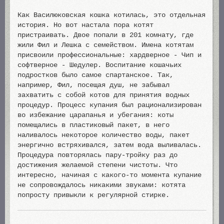
Как Василюковская кошка котилась, это отдельная
история. Но вот настала пора котят
пристраивать. Двое попали в 201 комнату, где
жили Фил и Лешка с семейством. Имена котятам
присвоили профессиональные: хардверное - Чип и
софтверное - Шедулер. Воспитание кошачьих
подростков было самое спартанское. Так,
например, Фил, посещая душ, не забывал
захватить с собой котов для принятия водных
процедур. Процесс купания был рационализирован
во избежание царапанья и убегания: коты
помещались в пластиковый пакет, в него
наливалось некоторое количество воды, пакет
энергично встряхивался, затем вода выливалась.
Процедура повторялась пару-тройку раз до
достижения желаемой степени чистоты. Что
интересно, начиная с какого-то момента купание
не сопровождалось никакими звуками: котята
попросту привыкли к регулярной стирке.