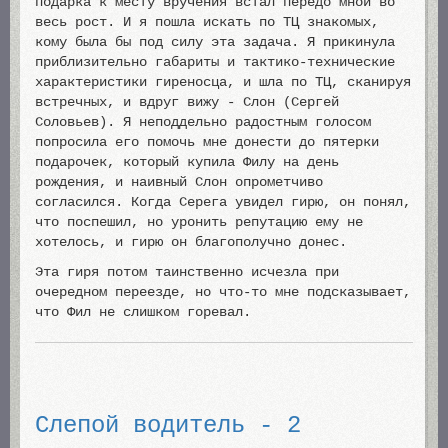
подарка к месту вручения встал передо мной во
весь рост. И я пошла искать по ТЦ знакомых,
кому была бы под силу эта задача. Я прикинула
приблизительно габариты и тактико-технические
характеристики гиреносца, и шла по ТЦ, сканируя
встречных, и вдруг вижу - Слон (Сергей
Соловьев). Я неподдельно радостным голосом
попросила его помочь мне донести до пятерки
подарочек, который купила Филу на день
рождения, и наивный Слон опрометчиво
согласился. Когда Серега увидел гирю, он понял,
что поспешил, но уронить репутацию ему не
хотелось, и гирю он благополучно донес.
Эта гиря потом таинственно исчезла при
очередном переезде, но что-то мне подсказывает,
что Фил не слишком горевал.
Слепой водитель - 2