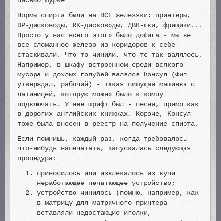
Письмо Шурке
Нормы спирта были на ВСЕ железяки: принтеры,
DP-дисководы, RK-дисководы, ДВК-шки, фрящики...
Просто у нас всего этого было дофига - мы же
все сломанное железо из коридоров к себе
стаскивали. Что-то чинили, что-то так валялось.
Например, в шкафу встроенном среди всякого
мусора и дохлых голубей валялся Консул (Фил
утверждал, рабочий) - такая пишущая машинка с
латиницей, которую можно было к компу
подключать. У нее шрифт был - песня, прямо как
в дорогих английских книжках. Короче, Консул
тоже была внесен в реестр на получение спирта.
Если помнишь, каждый раз, когда требовалось
что-нибудь напечатать, запускалась следующая
процедура:
приносилось или извлекалось из кучи
неработающее печатающее устройство;
устройство чинилось (помню, например, как
в матрицу для матричного принтера
вставляли недостающие иголки,