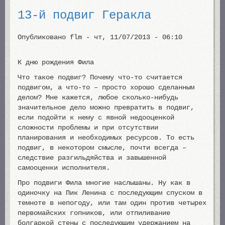
13-й подвиг Геракла
Опубликовано
flm
-
чт, 11/07/2013 - 06:10
К дню рождения Фила
Что такое подвиг? Почему что-то считается
подвигом, а что-то – просто хорошо сделанным
делом? Мне кажется, любое сколько-нибудь
значительное дело можно превратить в подвиг,
если подойти к нему с явной недооценкой
сложности проблемы и при отсутствии
планирования и необходимых ресурсов. То есть
подвиг, в некотором смысле, почти всегда –
следствие разгильдяйства и завышенной
самооценки исполнителя.
Про подвиги Фила многие наслышаны. Ну как в
одиночку на Пик Ленина с последующим спуском в
темноте в непогоду, или там один против четырех
первомайских гопников, или отпиливание
болгаркой стены с последующим удержанием на