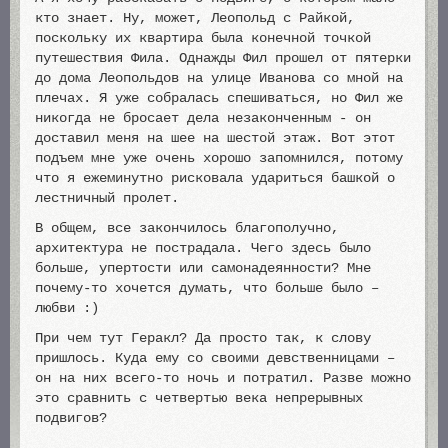
кто знает. Ну, может, Леопольд с Райкой,
поскольку их квартира была конечной точкой
путешествия Фила. Однажды Фил прошел от пятерки
до дома Леопольдов на улице Иванова со мной на
плечах. Я уже собралась спешиваться, но Фил же
никогда не бросает дела незаконченным - он
доставил меня на шее на шестой этаж. Вот этот
подъем мне уже очень хорошо запомнился, потому
что я ежеминутно рисковала удариться башкой о
лестничный пролет.
В общем, все закончилось благополучно,
архитектура не пострадала. Чего здесь было
больше, упертости или самонадеянности? Мне
почему-то хочется думать, что больше было –
любви :)
При чем тут Геракл? Да просто так, к слову
пришлось. Куда ему со своими девственницами –
он на них всего-то ночь и потратил. Разве можно
это сравнить с четвертью века непрерывных
подвигов?