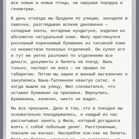
все новые и новые птицы, не нарушая порядка и
геометрии.
В день отъезда мы бродили по улицам, заходили в
лавочки, разглядывая всякие диковинки –
складные зонты, янтарные мундштуки, изделия из
абсолютно натуральной кожи. Филу приглянулся
роскошный коричневый бумажник из тисненой кожи
со множеством полезных отделений. Он купил его
и тут же уютно разложил по отделениям все
деньги, документы и билеты на поезд. Жаль
только, паспорт не влез – не прошел по
габаритам. Потом мы зашли в винный магазинчик и
закупились Вана-Таллинном квантум сатис. А
когда вышли на улицу, Фил спохватился, что
оставил бумажник на прилавке. Вернулись.
Бумажника, конечно, никто не видел.
Мы все приуныли. Дело в том, что в поездке мы
основательно поиздержались, и каждый из нас
рассчитывал занять у Фила, который догадался
взять с собой побольше денег. Расстроенные,
поехали на вокзал. Наскребли кое-как на билеты.