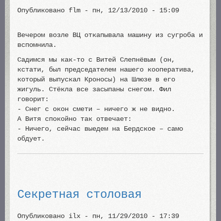
Опубликовано
flm
-
пн, 12/13/2010 - 15:09
Вечером возле ВЦ откапывала машину из сугроба и
вспомнила.
Садимся мы как-то с Витей Слепнёвым (он,
кстати, был председателем нашего кооператива,
который выпускал Кроносы) на Шлюзе в его
жигуль. Стёкла все засыпаны снегом. Фил
говорит:
- Снег с окон смети – ничего ж не видно.
А Витя спокойно так отвечает:
- Ничего, сейчас выедем на Бердское – само
обдует.
Секретная столовая
Опубликовано
ilx
-
пн, 11/29/2010 - 17:39