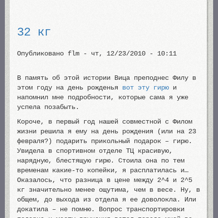
32 кг
Опубликовано
flm
-
чт, 12/23/2010 - 10:11
В память об этой истории Вица преподнес Филу в
этом году на день рожденья
вот эту гирю
и
напомнил мне подробности, которые сама я уже
успела позабыть.
Короче, в первый год нашей совместной с Филом
жизни решила я ему на день рождения (или на 23
февраля?) подарить прикольный подарок – гирю.
Увидела в спортивном отделе ТЦ красивую,
нарядную, блестящую гирю. Стоила она по тем
временам какие-то копейки, я расплатилась и…
Оказалось, что разница в цене между 2^4 и 2^5
кг значительно менее ощутима, чем в весе. Ну, в
общем, до выхода из отдела я ее доволокла. Или
докатила – не помню. Вопрос транспортировки