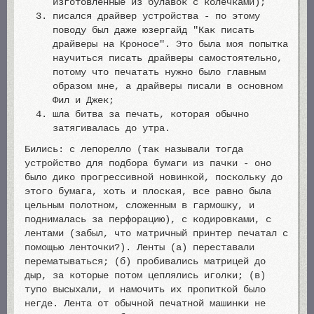
изготовленные из булавок с колечками);
писался драйвер устройства - по этому
поводу был даже юзергайд "Как писать
драйверы на Кроносе". Это была моя попытка
научиться писать драйверы самостоятельно,
потому что печатать нужно было главным
образом мне, а драйверы писали в основном
Фил и Джек;
шла битва за печать, которая обычно
затягивалась до утра.
Бились: с лепорелло (так называли тогда
устройство для подбора бумаги из пачки - оно
было дико прогрессивной новинкой, поскольку до
этого бумага, хоть и плоская, все равно была
цельным полотном, сложенным в гармошку, и
поднималась за перфорацию), с кодировками, с
лентами (забыл, что матричный принтер печатал с
помощью ленточки?). Ленты (а) переставали
перематываться; (б) пробивались матрицей до
дыр, за которые потом цеплялись иголки; (в)
тупо высыхали, и намочить их пропиткой было
негде. Лента от обычной печатной машинки не