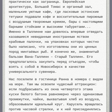
практически как заграница. Европейская
архитектура, Большой Томас и органный зал,
маленькие уютные кафе, где ласковые эстонские
тетушки подавали кофе и восхитительные пирожные
с воздушным творожным кремом, бары с настоящими
барными стойками и высокими табуретами...
Именно в Таллинне нам довелось впервые отведать
казавшиеся невиданным иностранным яством
крабовые палочки, на упаковках которых честно
было написано, что изготовлены они из ценных
пород минтаёвых рыб. И конечно же, знаменитый
бальзам Вана-Таллинн – Старый Таллинн. Его
предполагалось закупить перед отъездом, чтобы
взять с собой в Новосибирск в качестве
универсального сувенира.
Нас поселили в гостинице Ранна в номера с видом
на море. Там мы освоили чудесный аттракцион:
если подбрасывать из окна четвертого этажа
куски белого батона равномерно через одинаковые
промежутки, чайки, выхватывая хлеб из воздуха,
образовывали идеальный круг. Карусель вращалась
против часовой стрелки, и к ней присоединялись