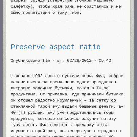
разрез турунду (свернутую уголком марлевую
салфетку), чтобы края раны не срастались и не
было препятствия оттоку гноя.
Preserve aspect ratio
Опубликовано
flm
-
вт, 02/28/2012 - 05:42
1 января 1992 года отпустили цены. Фил, собрав
накопившиеся за время новогодних праздников
литровые молочные бутылки, пошел в ТЦ за
продуктами. От прилавка, где принимали бутылки,
он отошел радостно изумленный – за сетку со
стеклянной тарой ему выдали бешеные деньги, аж
40 (!) рублей. Ему уже представлялись горы
продуктов, которые он сейчас закупит на эту
тучу денег. Фил подошел к прилавку и был
изумлен второй раз, но теперь уже не радостно: