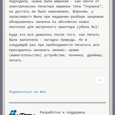
подходила, нужна была широкая - как лента от
электрических печатных машинок типа "Украина",
но достать ее было невозможно. Впрочем, у
запасливого Фила при недавнем разборе закромов
обнаружилась заначка из абсолютно новых
ленточек для матричного принтера (убила бы)!
Куда это все девалось после того, как печать
была закончена - загадка природы. Но в
следующий раз при необходимости печатать все
приходилось начинать заново: кража
(вымогательство) устройства, починка, драйвер,
печать.
Нумерация
Следующа
››
страниц
страница
Подписаться на Фил
Разработка и поддержка