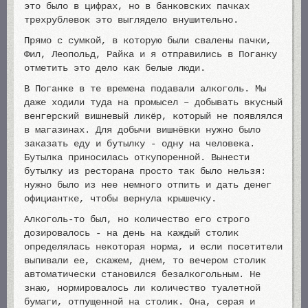
это было в цифрах, но в банковских пачках
трехрублевок это выглядело внушительно.
Прямо с сумкой, в которую были свалены пачки,
Фил, Леопольд, Райка и я отправились в Поганку
отметить это дело как белые люди.
В Поганке в те времена подавали алкоголь. Мы
даже ходили туда на промысел – добывать вкусный
венгерский вишневый ликёр, который не появлялся
в магазинах. Для добычи вишнёвки нужно было
заказать еду и бутылку - одну на человека.
Бутылка приносилась откупоренной. Вынести
бутылку из ресторана просто так было нельзя:
нужно было из нее немного отпить и дать денег
официантке, чтобы вернула крышечку.
Алкоголь-то был, но количество его строго
дозировалось - на день на каждый столик
определялась некоторая норма, и если посетители
выпивали ее, скажем, днем, то вечером столик
автоматически становился безалкогольным. Не
знаю, нормировалось ли количество туалетной
бумаги, отпущенной на столик. Она, серая и