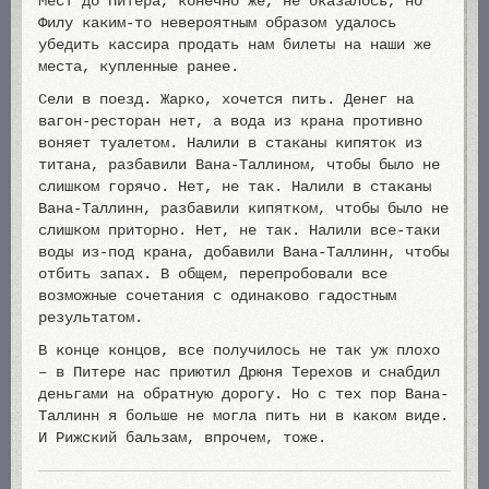
Мест до Питера, конечно же, не оказалось, но
Филу каким-то невероятным образом удалось
убедить кассира продать нам билеты на наши же
места, купленные ранее.
Сели в поезд. Жарко, хочется пить. Денег на
вагон-ресторан нет, а вода из крана противно
воняет туалетом. Налили в стаканы кипяток из
титана, разбавили Вана-Таллином, чтобы было не
слишком горячо. Нет, не так. Налили в стаканы
Вана-Таллинн, разбавили кипятком, чтобы было не
слишком приторно. Нет, не так. Налили все-таки
воды из-под крана, добавили Вана-Таллинн, чтобы
отбить запах. В общем, перепробовали все
возможные сочетания с одинаково гадостным
результатом.
В конце концов, все получилось не так уж плохо
– в Питере нас приютил Дрюня Терехов и снабдил
деньгами на обратную дорогу. Но с тех пор Вана-
Таллинн я больше не могла пить ни в каком виде.
И Рижский бальзам, впрочем, тоже.