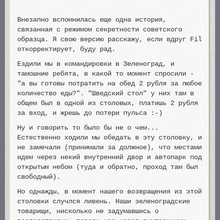
Внезапно вспомнилась еще одна история,
связанная с режимом секретности советского
образца. Я свою версию расскажу, если вдруг Fil
откорректирует, буду рад.
Ездили мы в командировки в Зеленоград, и
тамошние ребята, в какой то момент спросили -
"а вы готовы потратить на обед 2 рубля за любое
количество еды?". "Шведский стол" у них там в
общем был в одной из столовых, платишь 2 рубля
за вход, и жрешь до потери пульса :-)
Ну и говорить то было бы не о чем...
Естественно ходили мы обедать в эту столовку, и
не замечали (принимали за должное), что местами
идем через некий внутренний двор и автопарк под
открытым небом (туда и обратно, проход там был
свободный).
Но однажды, в момент нашего возвращения из этой
столовки случлся ливень. Наши зеленоградские
товарищи, нисколько не задумавшись о