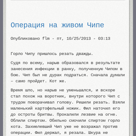
Операция на живом Чипе
Опубликовано
flm
-
пт, 10/25/2013 - 03:13
Горло Чипу пришлось резать дважды.
Судя по всему, нарыв образовался в результате
занесения инфекции в ранку, полученную Чипом в
бою. Чип был не дурак подраться. Сначала думали
– само пройдет. Кот же.
Время шло, но нарыв не уменьшался, и вскоре
стал похож на воротник, внутри которого Чип с
трудом поворачивал голову. Решили резать. Взяли
маленький картофельный ножик. Фил наточил его
до остроты бритвы. Прокалили лезвие на огне.
Облили спиртом. Обильно смочили спиртом горло
кота. Захмелевший Чип уже не возражал против
операции. Фил держал, я резала. Шкура не