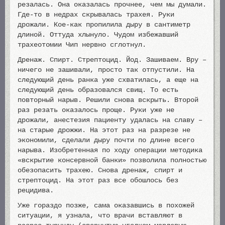
резалась. Она оказалась прочнее, чем мы думали.
Где-то в недрах скрывалась трахея. Руки
дрожали. Кое-как пропилила дыру в сантиметр
длиной. Оттуда хлынуло. Чудом избежавший
трахеотомии Чип нервно сглотнул.
Дренаж. Спирт. Стрептоцид. Йод. Зашиваем. Вру –
ничего не зашивали, просто так отпустили. На
следующий день ранка уже схватилась, а еще на
следующий день образовался свищ. То есть
повторный нарыв. Решили снова вскрыть. Второй
раз резать оказалось проще. Руки уже не
дрожали, анестезия пациенту удалась на славу –
на старые дрожжи. На этот раз на разрезе не
экономили, сделали дыру почти по длине всего
нарыва. Изобретенная по ходу операции методика
«вскрытие консервной банки» позволила полностью
обезопасить трахею. Снова дренаж, спирт и
стрептоцид. На этот раз все обошлось без
рецидива.
Уже гораздо позже, сама оказавшись в похожей
ситуации, я узнала, что врачи вставляют в