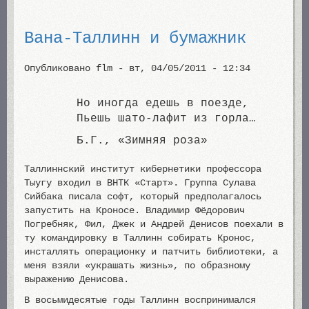
Вана-Таллинн и бумажник
Опубликовано
flm
-
вт, 04/05/2011 - 12:34
Но иногда едешь в поезде,
Пьешь шато-лафит из горла…
Б.Г., «Зимняя роза»
Таллиннский институт кибернетики профессора
Тыугу входил в ВНТК «Старт». Группа Сулава
Сийбака писала софт, который предполагалось
запустить на Кроносе. Владимир Фёдорович
Погребняк, Фил, Джек и Андрей Денисов поехали в
ту командировку в Таллинн собирать Кронос,
инсталлять операционку и патчить библиотеки, а
меня взяли «украшать жизнь», по образному
выражению Денисова.
В восьмидесятые годы Таллинн воспринимался