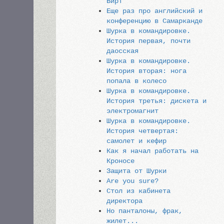
Вирт
Еще раз про английский и
конференцию в Самарканде
Шурка в командировке.
История первая, почти
даосская
Шурка в командировке.
История вторая: нога
попала в колесо
Шурка в командировке.
История третья: дискета и
электромагнит
Шурка в командировке.
История четвертая:
самолет и кефир
Как я начал работать на
Кроносе
Защита от Шурки
Are you sure?
Стол из кабинета
директора
Но панталоны, фрак,
жилет...