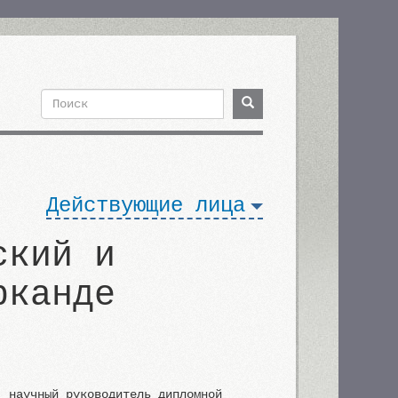
Поиск
Поиск
Форма
поиска
Действующие лица
ский и
рканде
, научный руководитель дипломной