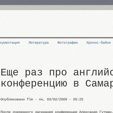
кументация
Литература
Фотографии
Кронос-байки
Еще раз про англий
конференцию в Сама
Опубликовано
flm
-
пн, 03/02/2009 - 05:25
После очередного заседания конференции Александр Гутман