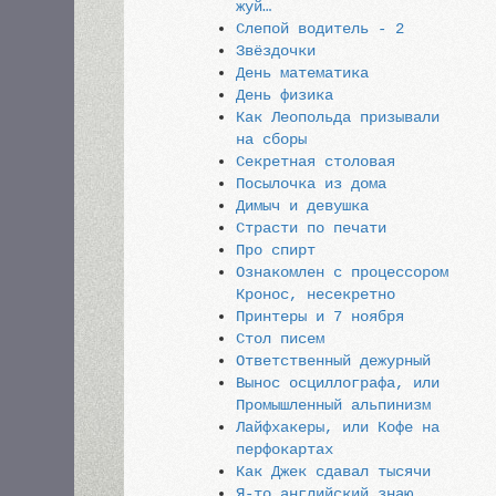
жуй…
Слепой водитель - 2
Звёздочки
День математика
День физика
Как Леопольда призывали
на сборы
Секретная столовая
Посылочка из дома
Димыч и девушка
Страсти по печати
Про спирт
Ознакомлен с процессором
Кронос, несекретно
Принтеры и 7 ноября
Стол писем
Ответственный дежурный
Вынос осциллографа, или
Промышленный альпинизм
Лайфхакеры, или Кофе на
перфокартах
Как Джек сдавал тысячи
Я-то английский знаю