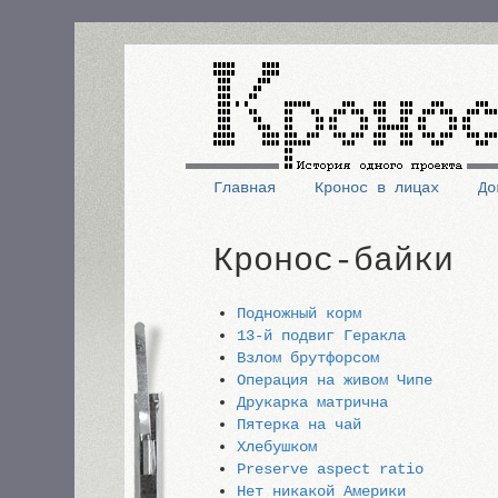
Перейти
к
основному
содержанию
Главная
Кронос в лицах
До
Основная
Кронос-байки
навигация
Подножный корм
13-й подвиг Геракла
Взлом брутфорсом
Операция на живом Чипе
Друкарка матрична
Пятерка на чай
Хлебушком
Preserve aspect ratio
Нет никакой Америки