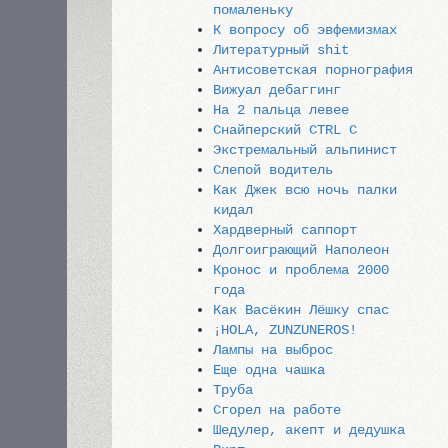
помаленьку
К вопросу об эвфемизмах
Литературный shit
Антисоветская порнография
Вижуал дебаггинг
На 2 пальца левее
Снайперский CTRL C
Экстремальный альпинист
Слепой водитель
Как Джек всю ночь палки
кидал
Хардверный саппорт
Долгоиграющий Наполеон
Кронос и проблема 2000
года
Как Васёкин Лёшку спас
¡HOLA, ZUNZUNEROS!
Лампы на выброс
Еще одна чашка
Труба
Сгорел на работе
Шедулер, акепт и дедушка