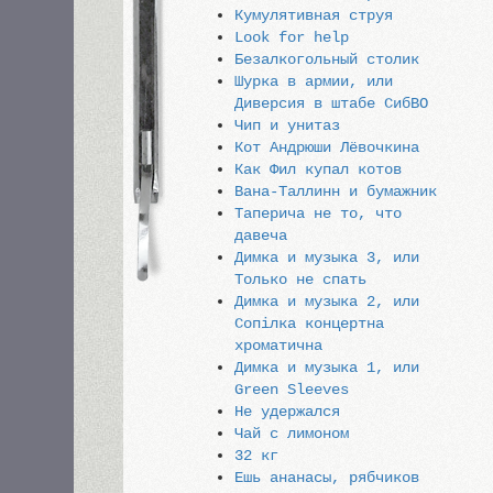
Кумулятивная струя
Look for help
Безалкогольный столик
Шурка в армии, или
Диверсия в штабе СибВО
Чип и унитаз
Кот Андрюши Лёвочкина
Как Фил купал котов
Вана-Таллинн и бумажник
Таперича не то, что
давеча
Димка и музыка 3, или
Только не спать
Димка и музыка 2, или
Сопiлка концертна
хроматична
Димка и музыка 1, или
Green Sleeves
Не удержался
Чай с лимоном
32 кг
Ешь ананасы, рябчиков