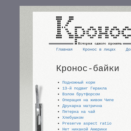
Перейти
к
основному
содержанию
Главная
Кронос в лицах
До
Основная
Кронос-байки
навигация
Подножный корм
13-й подвиг Геракла
Взлом брутфорсом
Операция на живом Чипе
Друкарка матрична
Пятерка на чай
Хлебушком
Preserve aspect ratio
Нет никакой Америки