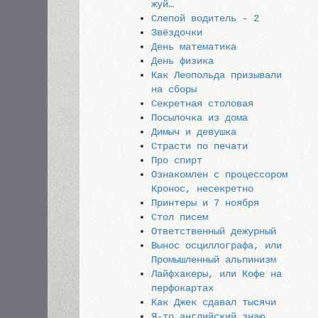
жуй…
Слепой водитель - 2
Звёздочки
День математика
День физика
Как Леопольда призывали
на сборы
Секретная столовая
Посылочка из дома
Димыч и девушка
Страсти по печати
Про спирт
Ознакомлен с процессором
Кронос, несекретно
Принтеры и 7 ноября
Стол писем
Ответственный дежурный
Вынос осциллографа, или
Промышленный альпинизм
Лайфхакеры, или Кофе на
перфокартах
Как Джек сдавал тысячи
Я-то английский знаю