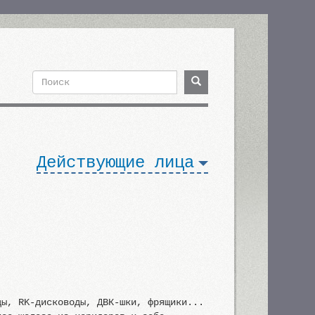
Поиск
Поиск
Форма
поиска
Действующие лица
ды, RK-дисководы, ДВК-шки, фрящики...