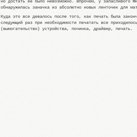
но достать ее было невозможно. Впрочем, у запасливого Ф
обнаружилась заначка из абсолютно новых ленточек для ма
Куда это все девалось после того, как печать была закон
следующий раз при необходимости печатать все приходилос
(вымогательство) устройства, починка, драйвер, печать.