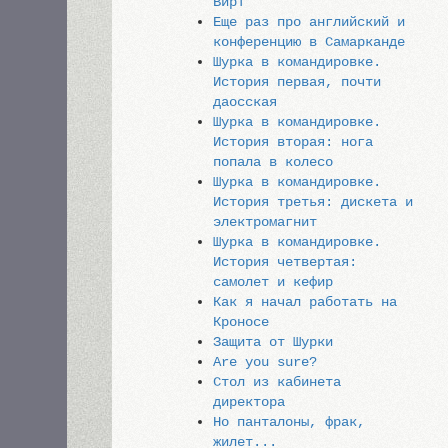
Вирт
Еще раз про английский и
конференцию в Самарканде
Шурка в командировке.
История первая, почти
даосская
Шурка в командировке.
История вторая: нога
попала в колесо
Шурка в командировке.
История третья: дискета и
электромагнит
Шурка в командировке.
История четвертая:
самолет и кефир
Как я начал работать на
Кроносе
Защита от Шурки
Are you sure?
Стол из кабинета
директора
Но панталоны, фрак,
жилет...