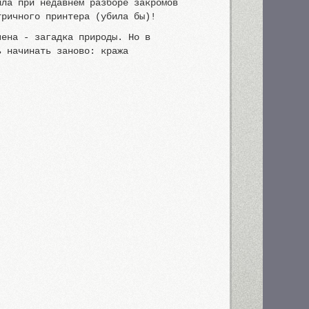
ила при недавнем разборе закромов
тричного принтера (убила бы)!
чена - загадка природы. Но в
ь начинать заново: кража