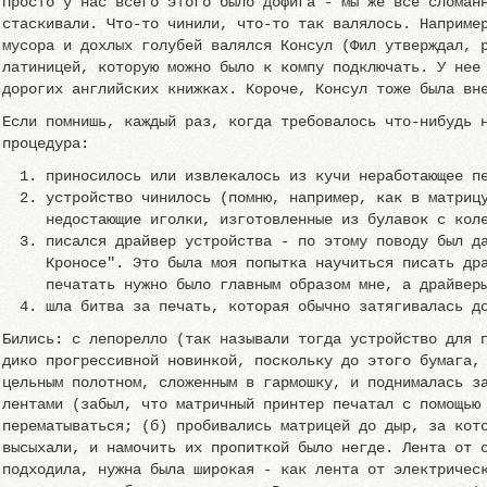
Просто у нас всего этого было дофига - мы же все сломан
стаскивали. Что-то чинили, что-то так валялось. Наприме
мусора и дохлых голубей валялся Консул (Фил утверждал, 
латиницей, которую можно было к компу подключать. У нее
дорогих английских книжках. Короче, Консул тоже была вн
Если помнишь, каждый раз, когда требовалось что-нибудь 
процедура:
приносилось или извлекалось из кучи неработающее п
устройство чинилось (помню, например, как в матриц
недостающие иголки, изготовленные из булавок с кол
писался драйвер устройства - по этому поводу был д
Кроносе". Это была моя попытка научиться писать др
печатать нужно было главным образом мне, а драйвер
шла битва за печать, которая обычно затягивалась д
Бились: с лепорелло (так называли тогда устройство для 
дико прогрессивной новинкой, поскольку до этого бумага,
цельным полотном, сложенным в гармошку, и поднималась з
лентами (забыл, что матричный принтер печатал с помощью
перематываться; (б) пробивались матрицей до дыр, за кот
высыхали, и намочить их пропиткой было негде. Лента от 
подходила, нужна была широкая - как лента от электричес