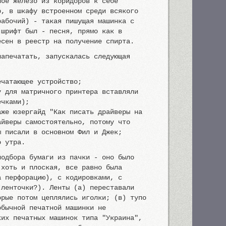
ное железо из коридоров к себе
р, в шкафу встроенном среди всякого
рабочий) - такая пишущая машинка с
 шрифт был - песня, прямо как в
есен в реестр на получение спирта.
напечатать, запускалась следующая
ечатающее устройство;
у для матричного принтера вставляли
ечками);
аже юзергайд "Как писать драйверы на
айверы самостоятельно, потому что
ы писали в основном Фил и Джек;
о утра.
подбора бумаги из пачки - оно было
 хоть и плоская, все равно была
а перфорацию), с кодировками, с
 ленточки?). Ленты (а) переставали
орые потом цеплялись иголки; (в) тупо
обычной печатной машинки не
ких печатных машинок типа "Украина",