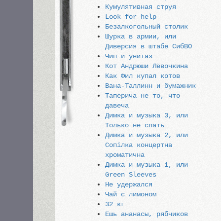
Кумулятивная струя
Look for help
Безалкогольный столик
Шурка в армии, или
Диверсия в штабе СибВО
Чип и унитаз
Кот Андрюши Лёвочкина
Как Фил купал котов
Вана-Таллинн и бумажник
Таперича не то, что
давеча
Димка и музыка 3, или
Только не спать
Димка и музыка 2, или
Сопiлка концертна
хроматична
Димка и музыка 1, или
Green Sleeves
Не удержался
Чай с лимоном
32 кг
Ешь ананасы, рябчиков