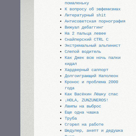
помаленьку
К вопросу об эвфемизмах
Литературный shit
Антисоветская порнография
Вижуал дебаггинг
На 2 пальца левее
Снайперский CTRL C
Экстремальный альпинист
Слепой водитель
Как Джек всю ночь палки
кидал
Хардверный саппорт
Долгоиграющий Наполеон
Кронос и проблема 2000
года
Как Васёкин Лёшку спас
¡HOLA, ZUNZUNEROS!
Лампы на выброс
Еще одна чашка
Труба
Сгорел на работе
Шедулер, акепт и дедушка