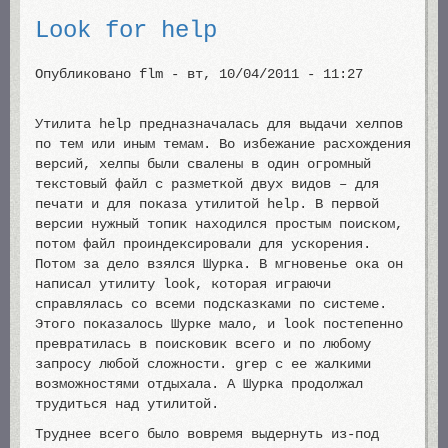
Look for help
Опубликовано
flm
-
вт, 10/04/2011 - 11:27
Утилита help предназначалась для выдачи хелпов
по тем или иным темам. Во избежание расхождения
версий, хелпы были свалены в один огромный
текстовый файл с разметкой двух видов – для
печати и для показа утилитой help. В первой
версии нужный топик находился простым поиском,
потом файл проиндексировали для ускорения.
Потом за дело взялся Шурка. В мгновенье ока он
написал утилиту look, которая играючи
справлялась со всеми подсказками по системе.
Этого показалось Шурке мало, и look постепенно
превратилась в поисковик всего и по любому
запросу любой сложности. grep с ее жалкими
возможностями отдыхала. А Шурка продолжал
трудиться над утилитой.
Труднее всего было вовремя выдернуть из-под