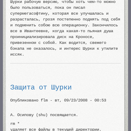
Шурки рабочую версию, чтобы хоть чем-то можно
было пользоваться, пока он писал
супермегасофтину, которая все улучшалась и
разрасталась, грозя постепенно подмять под себя
и подменить собою всю операционку. Закончилось
все в Ивантеевке, когда какая-то пьяная душа
проинициализировала диск на Кроносе,
привезенном с собой. Как водится, свежего
бэкапа не оказалось, и интерес Шурки к утилите
иссяк.
Защита от Шурки
Опубликовано
flm
-
вт, 09/23/2008 - 00:53
А. Осипову (shu) посвящается.
rm *
удаляет все файлы в текущей директории.