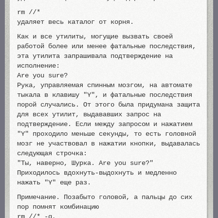
rm //*
удаляет весь каталог от корня.
Как и все утилиты, могущие вызвать своей
работой более или менее фатальные последствия,
эта утилита запрашивала подтверждение на
исполнение:
Are you sure?
Рука, управляемая спинным мозгом, на автомате
тыкала в клавишу "Y", и фатальные последствия
порой случались. От этого была придумана защита
для всех утилит, выдававших запрос на
подтверждение. Если между запросом и нажатием
"Y" проходило меньше секунды, то есть головной
мозг не участвовал в нажатии кнопки, выдавалась
следующая строчка:
"Ты, наверно, Шурка. Are you sure?"
Приходилось вдохнуть-выдохнуть и медленно
нажать "Y" еще раз.
Примечание. Позабыто головой, а пальцы до сих
пор помнят комбинацию
rm //* -q,