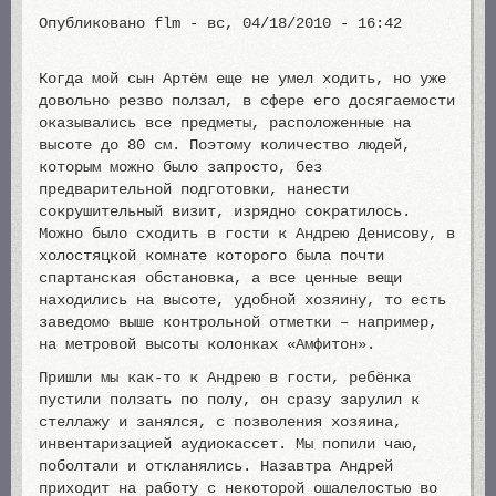
Опубликовано
flm
-
вс, 04/18/2010 - 16:42
Когда мой сын Артём еще не умел ходить, но уже
довольно резво ползал, в сфере его досягаемости
оказывались все предметы, расположенные на
высоте до 80 см. Поэтому количество людей,
которым можно было запросто, без
предварительной подготовки, нанести
сокрушительный визит, изрядно сократилось.
Можно было сходить в гости к Андрею Денисову, в
холостяцкой комнате которого была почти
спартанская обстановка, а все ценные вещи
находились на высоте, удобной хозяину, то есть
заведомо выше контрольной отметки – например,
на метровой высоты колонках «Амфитон».
Пришли мы как-то к Андрею в гости, ребёнка
пустили ползать по полу, он сразу зарулил к
стеллажу и занялся, с позволения хозяина,
инвентаризацией аудиокассет. Мы попили чаю,
поболтали и откланялись. Назавтра Андрей
приходит на работу с некоторой ошалелостью во