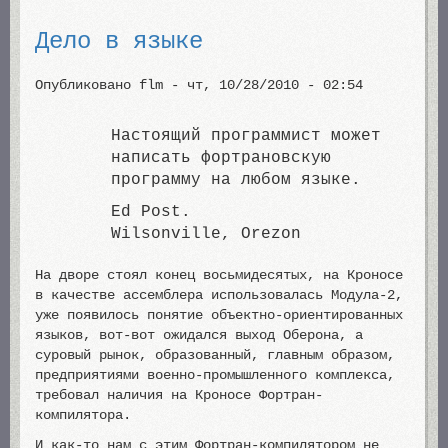
Дело в языке
Опубликовано
flm
-
чт, 10/28/2010 - 02:54
Настоящий программист может
написать фортрановскую
программу на любом языке.
Ed Post.
Wilsonville, Orezon
На дворе стоял конец восьмидесятых, на Кроносе
в качестве ассемблера использовалась Модула-2,
уже появилось понятие объектно-ориентированных
языков, вот-вот ожидался выход Оберона, а
суровый рынок, образованный, главным образом,
предприятиями военно-промышленного комплекса,
требовал наличия на Кроносе Фортран-
компилятора.
И как-то нам с этим Фортран-компилятором не