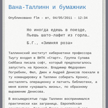
Вана-Таллинн и бумажник
Опубликовано
flm
-
вт, 04/05/2011 - 12:34
Но иногда едешь в поезде,
Пьешь шато-лафит из горла…
Б.Г., «Зимняя роза»
Таллиннский институт кибернетики профессора
Тыугу входил в ВНТК «Старт». Группа Сулава
Сийбака писала софт, который предполагалось
запустить на Кроносе. Владимир Фёдорович
Погребняк, Фил, Джек и Андрей Денисов поехали в
ту командировку в Таллинн собирать Кронос,
инсталлять операционку и патчить библиотеки, а
меня взяли «украшать жизнь», по образному
выражению Денисова.
В восьмидесятые годы Таллинн воспринимался
практически как заграница. Европейская