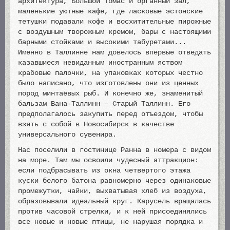
архитектура, Большой Томас и органный зал,
маленькие уютные кафе, где ласковые эстонские
тетушки подавали кофе и восхитительные пирожные
с воздушным творожным кремом, бары с настоящими
барными стойками и высокими табуретами...
Именно в Таллинне нам довелось впервые отведать
казавшиеся невиданным иностранным яством
крабовые палочки, на упаковках которых честно
было написано, что изготовлены они из ценных
пород минтаёвых рыб. И конечно же, знаменитый
бальзам Вана-Таллинн – Старый Таллинн. Его
предполагалось закупить перед отъездом, чтобы
взять с собой в Новосибирск в качестве
универсального сувенира.
Нас поселили в гостинице Ранна в номера с видом
на море. Там мы освоили чудесный аттракцион:
если подбрасывать из окна четвертого этажа
куски белого батона равномерно через одинаковые
промежутки, чайки, выхватывая хлеб из воздуха,
образовывали идеальный круг. Карусель вращалась
против часовой стрелки, и к ней присоединялись
все новые и новые птицы, не нарушая порядка и