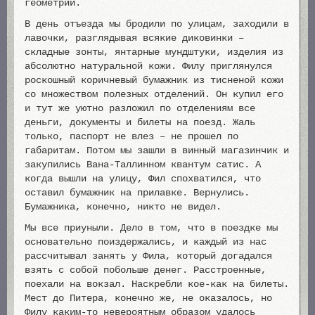
геометрии.
В день отъезда мы бродили по улицам, заходили в
лавочки, разглядывая всякие диковинки –
складные зонты, янтарные мундштуки, изделия из
абсолютно натуральной кожи. Филу приглянулся
роскошный коричневый бумажник из тисненой кожи
со множеством полезных отделений. Он купил его
и тут же уютно разложил по отделениям все
деньги, документы и билеты на поезд. Жаль
только, паспорт не влез – не прошел по
габаритам. Потом мы зашли в винный магазинчик и
закупились Вана-Таллинном квантум сатис. А
когда вышли на улицу, Фил спохватился, что
оставил бумажник на прилавке. Вернулись.
Бумажника, конечно, никто не видел.
Мы все приуныли. Дело в том, что в поездке мы
основательно поиздержались, и каждый из нас
рассчитывал занять у Фила, который догадался
взять с собой побольше денег. Расстроенные,
поехали на вокзал. Наскребли кое-как на билеты.
Мест до Питера, конечно же, не оказалось, но
Филу каким-то невероятным образом удалось