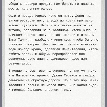
убедить кассира продать нам билеты на наши же
места, купленные ранее.
Сели в поезд. Жарко, хочется пить. Денег на
вагон-ресторан нет, а вода из крана противно
воняет туалетом. Налили в стаканы кипяток из
титана, разбавили Вана-Таллином, чтобы было не
слишком горячо. Нет, не так. Налили в стаканы
Вана-Таллинн, разбавили кипятком, чтобы было не
слишком приторно. Нет, не так. Налили все-таки
воды из-под крана, добавили Вана-Таллинн, чтобы
отбить запах. В общем, перепробовали все
возможные сочетания с одинаково гадостным
результатом.
В конце концов, все получилось не так уж плохо
– в Питере нас приютил Дрюня Терехов и снабдил
деньгами на обратную дорогу. Но с тех пор Вана-
Таллинн я больше не могла пить ни в каком виде.
И Рижский бальзам, впрочем, тоже.