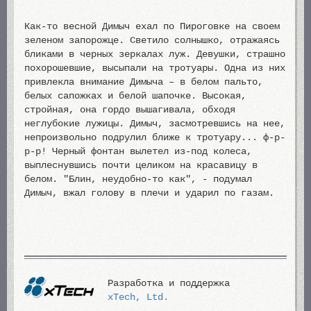
Как-то весной Димыч ехал по Пироговке на своем
зеленом запорожце. Светило солнышко, отражаясь
бликами в черных зеркалах луж. Девушки, страшно
похорошевшие, высыпали на тротуары. Одна из них
привлекла внимание Димыча – в белом пальто,
белых сапожках и белой шапочке. Высокая,
стройная, она гордо вышагивала, обходя
неглубокие лужицы. Димыч, засмотревшись на нее,
непроизвольно подрулил ближе к тротуару... ф-р-
р-р! Черный фонтан вылетел из-под колеса,
выплеснувшись почти целиком на красавицу в
белом. "Блин, неудобно-то как", - подумал
Димыч, вжал голову в плечи и ударил по газам.
Разработка и поддержка
xTech, Ltd.