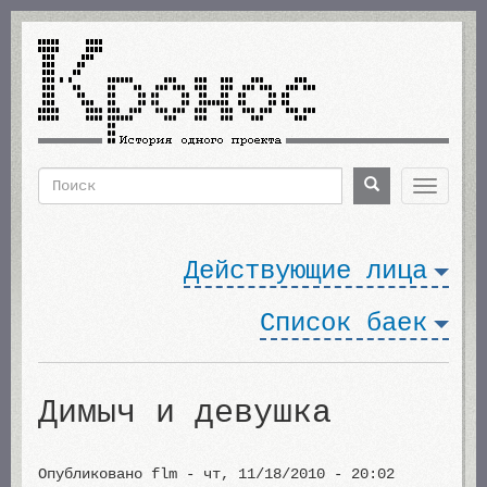
Перейти
к
основному
содержанию
Поиск
Поиск
Toggle
navigat
Форма
поиска
Действующие лица
Список баек
Димыч и девушка
Опубликовано
flm
-
чт, 11/18/2010 - 20:02