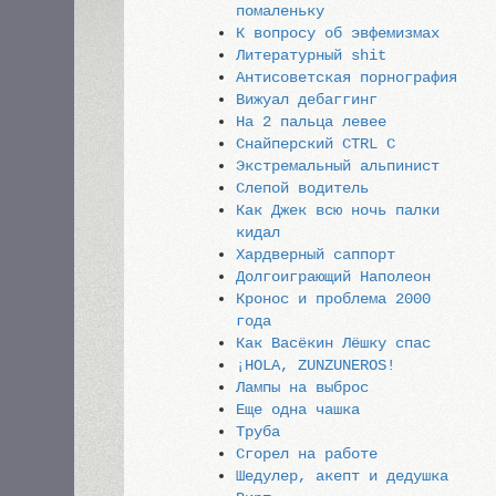
помаленьку
К вопросу об эвфемизмах
Литературный shit
Антисоветская порнография
Вижуал дебаггинг
На 2 пальца левее
Снайперский CTRL C
Экстремальный альпинист
Слепой водитель
Как Джек всю ночь палки
кидал
Хардверный саппорт
Долгоиграющий Наполеон
Кронос и проблема 2000
года
Как Васёкин Лёшку спас
¡HOLA, ZUNZUNEROS!
Лампы на выброс
Еще одна чашка
Труба
Сгорел на работе
Шедулер, акепт и дедушка