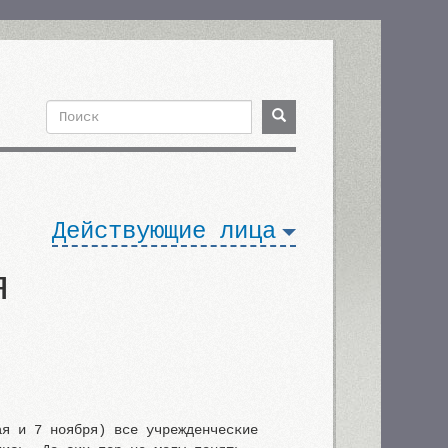
Поиск
Поиск
Форма
поиска
Действующие лица
я
ая и 7 ноября) все учрежденческие