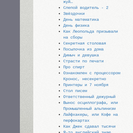
жуй…
Слепой водитель - 2
Звёздочки
День математика
День физика
Как Леопольда призывали
на сборы
Секретная столовая
Посылочка из дома
Димыч и девушка
Страсти по печати
Про спирт
Ознакомлен с процессором
Кронос, несекретно
Принтеры и 7 ноября
Стол писем
Ответственный дежурный
Вынос осциллографа, или
Промышленный альпинизм
Лайфхакеры, или Кофе на
перфокартах
Как Джек сдавал тысячи
Я-то английский знаю