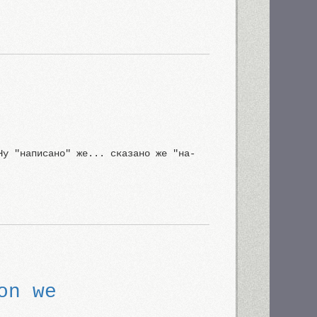
Ну "написано" же... сказано же "на-
on we