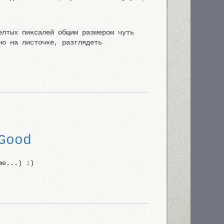
елтых пиксалей общим размером чуть
но на листочке, разглядеть
Good
me...) :)