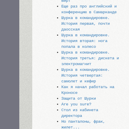
Вирт
Еще раз про английский и
конференцию в Самарканде
Шурка в командировке.
История первая, почти
даосская
Шурка в командировке.
История вторая: нога
попала в колесо
Шурка в командировке.
История третья: дискета и
электромагнит
Шурка в командировке.
История четвертая:
самолет и кефир
Как я начал работать на
Кроносе
Защита от Шурки
Are you sure?
Стол из кабинета
директора
Но панталоны, фрак,
жилет...