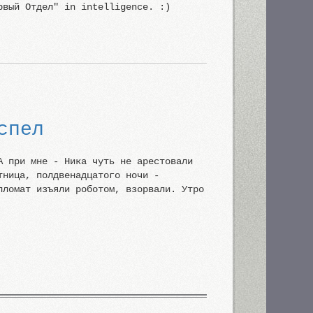
рвый Отдел" in intelligence. :)
спел
А при мне - Ника чуть не арестовали
тница, полдвенадцатого ночи -
пломат изъяли роботом, взорвали. Утро