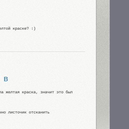
елтой краске? :)
 в
ла желтая краска, значит это был
чно листочик отсканить