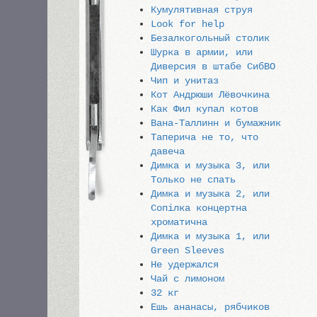
Кумулятивная струя
Look for help
Безалкогольный столик
Шурка в армии, или
Диверсия в штабе СибВО
Чип и унитаз
Кот Андрюши Лёвочкина
Как Фил купал котов
Вана-Таллинн и бумажник
Таперича не то, что
давеча
Димка и музыка 3, или
Только не спать
Димка и музыка 2, или
Сопiлка концертна
хроматична
Димка и музыка 1, или
Green Sleeves
Не удержался
Чай с лимоном
32 кг
Ешь ананасы, рябчиков