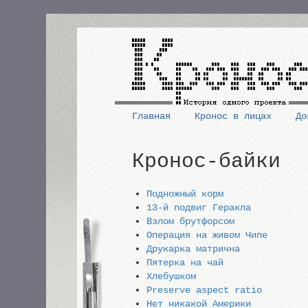
Перейти
к
основному
содержанию
Главная
Кронос в лицах
До
Основная
Кронос-байки
навигация
Подножный корм
13-й подвиг Геракла
Взлом брутфорсом
Операция на живом Чипе
Друкарка матрична
Пятерка на чай
Хлебушком
Preserve aspect ratio
Нет никакой Америки