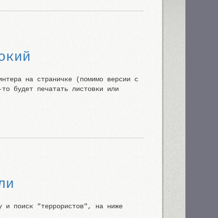
окий
интера на страничке (помимо версии с
-то будет печатать листовки или
ли
у и поиск "террористов", на ниже