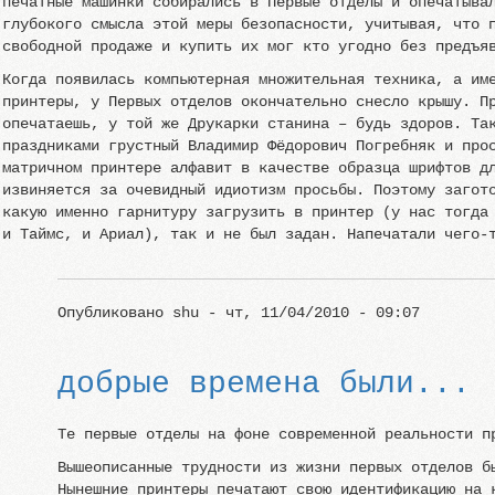
печатные машинки собирались в Первые отделы и опечатыва
глубокого смысла этой меры безопасности, учитывая, что 
свободной продаже и купить их мог кто угодно без предъя
Когда появилась компьютерная множительная техника, а им
принтеры, у Первых отделов окончательно снесло крышу. П
опечатаешь, у той же Друкарки станина – будь здоров. Та
праздниками грустный Владимир Фёдорович Погребняк и про
матричном принтере алфавит в качестве образца шрифтов д
извиняется за очевидный идиотизм просьбы. Поэтому загот
какую именно гарнитуру загрузить в принтер (у нас тогда
и Таймс, и Ариал), так и не был задан. Напечатали чего-
Опубликовано
shu
- чт, 11/04/2010 - 09:07
добрые времена были...
Те первые отделы на фоне современной реальности п
Вышеописанные трудности из жизни первых отделов б
Нынешние принтеры печатают свою идентификацию на 