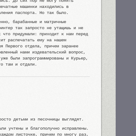
лись. До сих пор не могу понять
печатные машинки находились в
вления паспорта. Но так было.
енно, барабанные и матричные
ринтер так запросто не утащишь и не
к что придумали: приходит к нам перед
сит распечатать ему на нашем
ля Первого отдела, причем заранее
овленный нами издевательский вопрос,
 уже были запрограммированы и Курьер,
то там и отдали.
росто детьми из песочницы выглядят.
ыли учтены и благополучно исправлены.
каждом листочке, причем по многу раз,